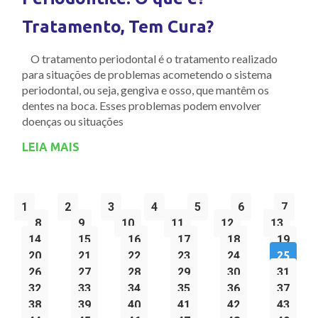
Tratamento, Tem Cura?
O tratamento periodontal é o tratamento realizado
para situações de problemas acometendo o sistema
periodontal, ou seja, gengiva e osso, que mantêm os
dentes na boca. Esses problemas podem envolver
doenças ou situações
LEIA MAIS
1
2
3
4
5
6
7
8
9
10
11
12
13
14
15
16
17
18
19
20
21
22
23
24
25
26
27
28
29
30
31
32
33
34
35
36
37
38
39
40
41
42
43