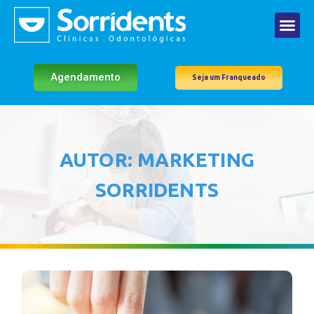
Agendamento
Seja um Franqueado
AUTOR:
MARKETING
SORRIDENTS