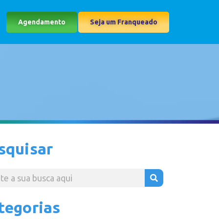
Agendamento
Seja um Franqueado
squisar
tegorias