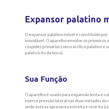
Expansor palatino 
O expansor palatino móvel é constituído por 
inoxidável. O aparelho envolve os primeiros
cúspides primárias com o acrílico palatino 
palato (céu da boca).
Sua Função
O aparelho é usado para expansão lenta e cu
exerce pressão lateral nas duas metades da m
onde esta se apresenta estreita e restrita à