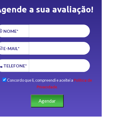
gende a sua avaliação!
NOME*
E-MAIL*
TELEFONE*
Concordo que li, compreendi e aceitei a
Política de
Privacidade.
Agendar