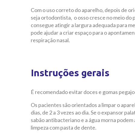
Com o uso correto do aparelho, depois de or
seja ortodontista, o osso cresce no meio do p
consegue atingir a largura adequada para me
pode ajudar a criar espaço para o apontame
respiração nasal.
Instruções gerais
É recomendado evitar doces e gomas pegajos
Os pacientes são orientados a limpar o apare
dias, de 2 a 3 vezes ao dia. Se o expansor pal
sabão antibacteriano e a água morna podem 
limpeza com pasta de dente.