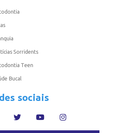
todontia
cas
anquia
tícias Sorridents
todontia Teen
úde Bucal
des sociais