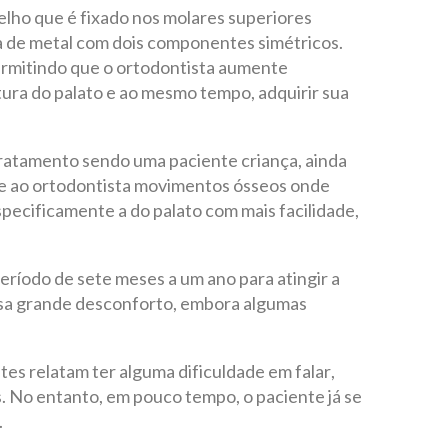
elho que é fixado nos molares superiores
a de metal com dois componentes simétricos.
ermitindo que o ortodontista aumente
ura do palato e ao mesmo tempo, adquirir sua
tratamento sendo uma paciente criança, ainda
te ao ortodontista movimentos ósseos onde
pecificamente a do palato com mais facilidade,
eríodo de sete meses a um ano para atingir a
usa grande desconforto, embora algumas
es relatam ter alguma dificuldade em falar,
s. No entanto, em pouco tempo, o paciente já se
.