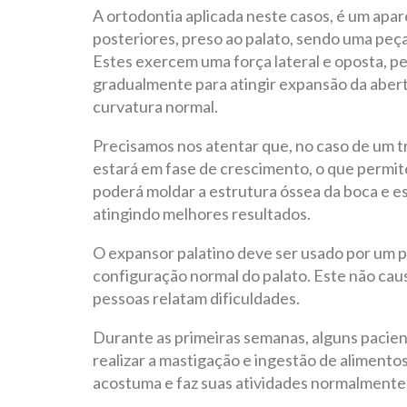
A ortodontia aplicada neste casos, é um apar
posteriores, preso ao palato, sendo uma peç
Estes exercem uma força lateral e oposta, p
gradualmente para atingir expansão da abert
curvatura normal.
Precisamos nos atentar que, no caso de um 
estará em fase de crescimento, o que permi
poderá moldar a estrutura óssea da boca e es
atingindo melhores resultados.
O expansor palatino deve ser usado por um p
configuração normal do palato. Este não ca
pessoas relatam dificuldades.
Durante as primeiras semanas, alguns pacient
realizar a mastigação e ingestão de alimento
acostuma e faz suas atividades normalmente