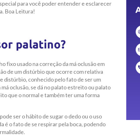
special para você poder entender e esclarecer
A
. Boa Leitura!
or palatino?
lho fixo usado na correção da má oclusão em
ção de um distúrbio que ocorre com relativa
te distúrbio, conhecido pelo fato de ser um
má oclusão, se dá no palato estreito ou palato
reito que o normal e também ter uma forma
ode ser o hábito de sugar o dedo ou o uso
 é o fato de se respirar pela boca, podendo
rmalidade.