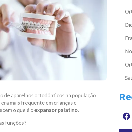
Or
Di
Fr
No
Or
Sa
Re
so de aparelhos ortodônticos na população
o era mais frequente em crianças e
hecem o que é o
expansor palatino
.
uas funções?