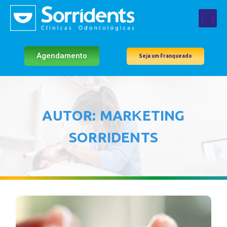
Agendamento
Seja um Franqueado
AUTOR:
MARKETING
SORRIDENTS