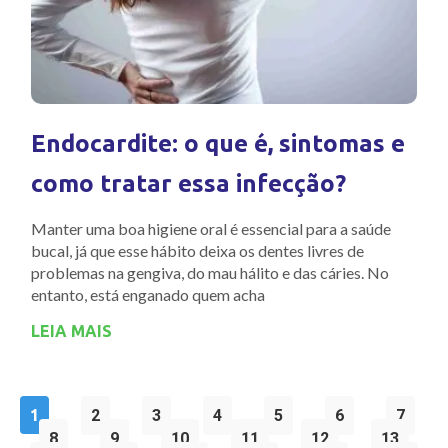
Endocardite: o que é, sintomas e
como tratar essa infecção?
Manter uma boa higiene oral é essencial para a saúde
bucal, já que esse hábito deixa os dentes livres de
problemas na gengiva, do mau hálito e das cáries. No
entanto, está enganado quem acha
LEIA MAIS
1
2
3
4
5
6
7
8
9
10
11
12
13