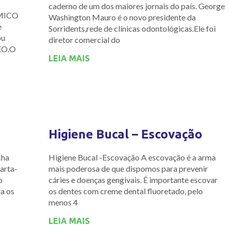
caderno de um dos maiores jornais do país. George
OMICO
Washington Mauro é o novo presidente da
e
Sorridents,rede de clínicas odontológicas.Ele foi
ou
diretor comercial do
EO.O
LEIA MAIS
Higiene Bucal – Escovação
cha
Higiene Bucal -Escovação A escovação é a arma
arta-
mais poderosa de que dispomos para prevenir
b
cáries e doenças gengivais. É importante escovar
a os
os dentes com creme dental fluoretado, pelo
menos 4
LEIA MAIS