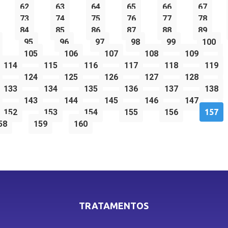
62
63
64
65
66
67
73
74
75
76
77
78
84
85
86
87
88
89
95
96
97
98
99
100
105
106
107
108
109
114
115
116
117
118
119
124
125
126
127
128
133
134
135
136
137
138
143
144
145
146
147
152
153
154
155
156
157
58
159
160
TRATAMENTOS