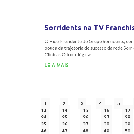
Sorridents na TV Franchi
O Vice Presidente do Grupo Sorridents, co
pouca da trajetória de sucesso da rede Sorr
Clínicas Odontológicas
LEIA MAIS
1
2
3
4
5
13
14
15
16
17
24
25
26
27
28
35
36
37
38
39
46
47
48
49
50