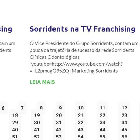
sing
Sorridents na TV Franchising
ntam um
O Vice Presidente do Grupo Sorridents, contam um
idents
pouca da trajetória de sucesso da rede Sorridents
Clínicas Odontológicas
[youtube=http://www.youtube.com/watch?
v=L2pmugG95ZQ] Marketing Sorridents
LEIA MAIS
6
7
8
9
10
11
12
18
19
20
21
22
23
29
30
31
32
33
34
40
41
42
43
44
45
51
52
53
54
55
56