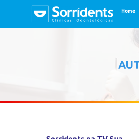
Home
AU
Sorridents na TV Sua