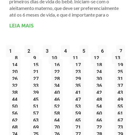
primeiros dias de vida do bebê. Iniciam-se com o
aleitamento materno, que deve ser preferencialmente
até os 6 meses de vida, e que é importante para o
LEIA MAIS
1
2
3
4
5
6
7
8
9
10
11
12
13
14
15
16
17
18
19
20
21
22
23
24
25
26
27
28
29
30
31
32
33
34
35
36
37
38
39
40
41
42
43
44
45
46
47
48
49
50
51
52
53
54
55
56
57
58
59
60
61
62
63
64
65
66
67
68
69
70
71
72
73
74
75
76
77
78
79