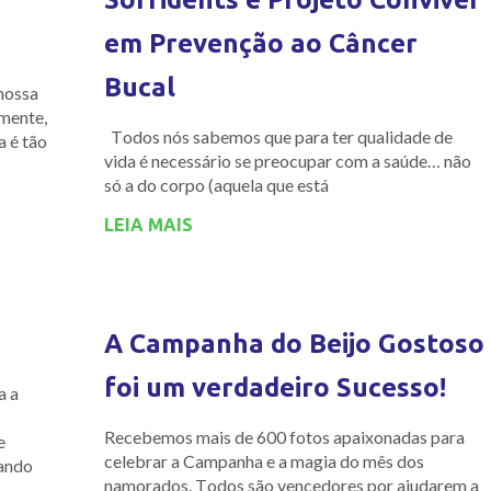
em Prevenção ao Câncer
Bucal
nossa
mente,
Todos nós sabemos que para ter qualidade de
a é tão
vida é necessário se preocupar com a saúde… não
só a do corpo (aquela que está
LEIA MAIS
A Campanha do Beijo Gostoso
foi um verdadeiro Sucesso!
a a
Recebemos mais de 600 fotos apaixonadas para
e
celebrar a Campanha e a magia do mês dos
tando
namorados. Todos são vencedores por ajudarem a