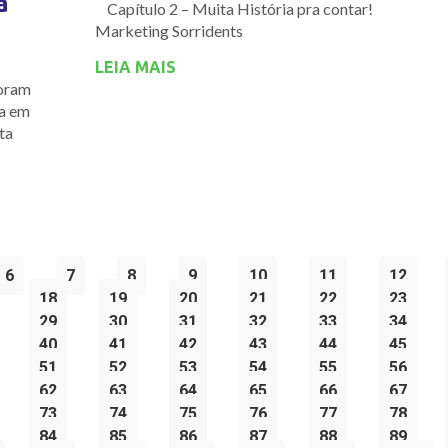
a
Capítulo 2 – Muita História pra contar!
Marketing Sorridents
LEIA MAIS
foram
ia em
ta
6
7
8
9
10
11
12
18
19
20
21
22
23
29
30
31
32
33
34
40
41
42
43
44
45
51
52
53
54
55
56
62
63
64
65
66
67
73
74
75
76
77
78
84
85
86
87
88
89