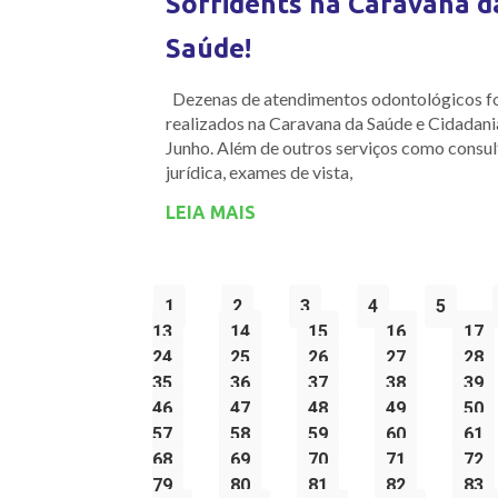
Sorridents na Caravana d
Saúde!
Dezenas de atendimentos odontológicos 
realizados na Caravana da Saúde e Cidadan
Junho. Além de outros serviços como consul
jurídica, exames de vista,
LEIA MAIS
1
2
3
4
5
13
14
15
16
17
24
25
26
27
28
35
36
37
38
39
46
47
48
49
50
57
58
59
60
61
68
69
70
71
72
79
80
81
82
83