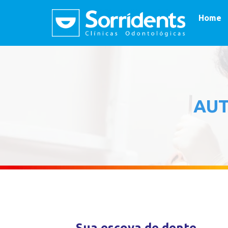
Home
AU
Sua escova de dente