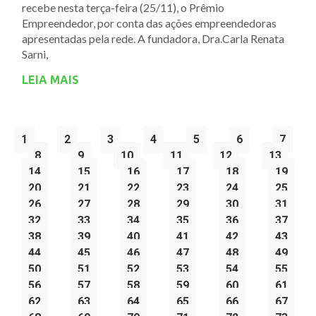
recebe nesta terça-feira (25/11), o Prêmio
Empreendedor, por conta das ações empreendedoras
apresentadas pela rede. A fundadora, Dra.Carla Renata
Sarni,
LEIA MAIS
1
2
3
4
5
6
7
8
9
10
11
12
13
14
15
16
17
18
19
20
21
22
23
24
25
26
27
28
29
30
31
32
33
34
35
36
37
38
39
40
41
42
43
44
45
46
47
48
49
50
51
52
53
54
55
56
57
58
59
60
61
62
63
64
65
66
67