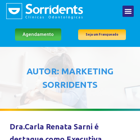
Agendamento
Seja um Franqueado
AUTOR:
MARKETING
SORRIDENTS
Dra.Carla Renata Sarni é
destaque como Executiva