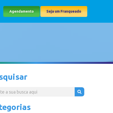
Agendamento
Seja um Franqueado
squisar
tegorias