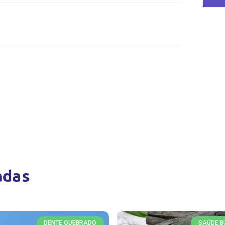
adas
DENTE QUEBRADO
SAÚDE B