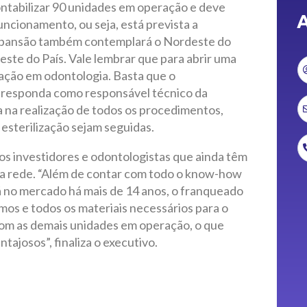
ontabilizar 90 unidades em operação e deve
A
uncionamento, ou seja, está prevista a
expansão também contemplará o Nordeste do
este do País. Vale lembrar que para abrir uma
uação em odontologia. Basta que o
 responda como responsável técnico da
a na realização de todos os procedimentos,
sterilização sejam seguidas.
s investidores e odontologistas que ainda têm
da rede. “Além de contar com todo o know-how
á no mercado há mais de 14 anos, o franqueado
mos e todos os materiais necessários para o
om as demais unidades em operação, o que
tajosos”, finaliza o executivo.