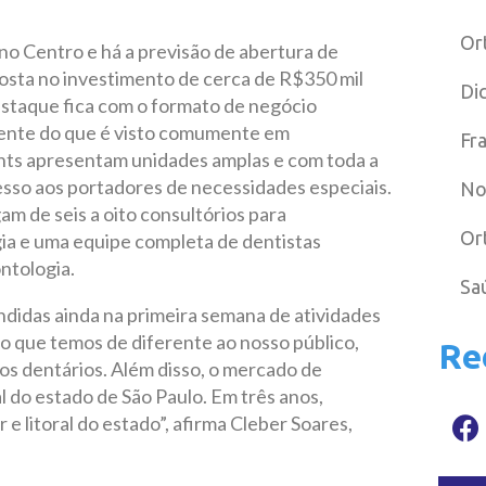
Or
 no Centro e há a previsão de abertura de
osta no investimento de cerca de R$350 mil
Di
estaque fica com o formato de negócio
rente do que é visto comumente em
Fr
idents apresentam unidades amplas e com toda a
sso aos portadores de necessidades especiais.
No
m de seis a oito consultórios para
Or
ia e uma equipe completa de dentistas
ntologia.
Sa
ndidas ainda na primeira semana de atividades
o que temos de diferente ao nosso público,
Re
tos dentários. Além disso, o mercado de
l do estado de São Paulo. Em três anos,
r e litoral do estado”, afirma Cleber Soares,