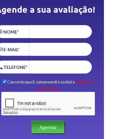
gende a sua avaliação!
NOME*
E-MAIL*
TELEFONE*
Concordo que li, compreendi e aceitei a
Política de
Privacidade.
Agendar