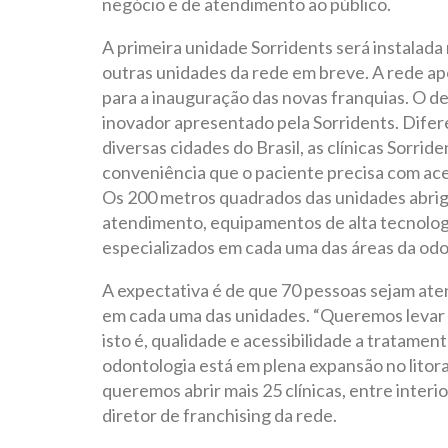
negócio e de atendimento ao público.
A primeira unidade Sorridents será instalada
outras unidades da rede em breve. A rede ap
para a inauguração das novas franquias. O d
inovador apresentado pela Sorridents. Dife
diversas cidades do Brasil, as clínicas Sorr
conveniência que o paciente precisa com ace
Os 200 metros quadrados das unidades abriga
atendimento, equipamentos de alta tecnolog
especializados em cada uma das áreas da odo
A expectativa é de que 70 pessoas sejam ate
em cada uma das unidades. “Queremos levar 
isto é, qualidade e acessibilidade a tratamen
odontologia está em plena expansão no litora
queremos abrir mais 25 clínicas, entre interio
diretor de franchising da rede.