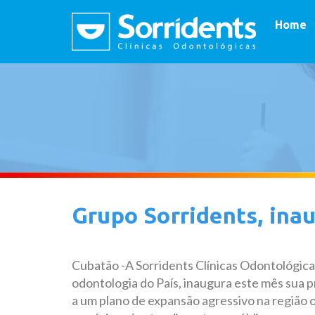
Home
Grupo Sorridents, ina
Cubatão -A Sorridents Clínicas Odontológicas
odontologia do País, inaugura este mês sua pr
a um plano de expansão agressivo na região