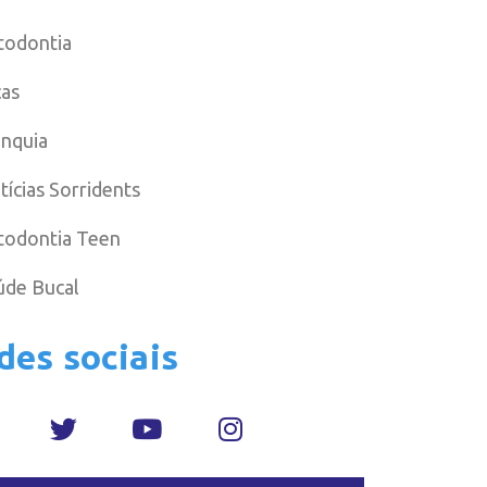
todontia
cas
anquia
tícias Sorridents
todontia Teen
úde Bucal
des sociais