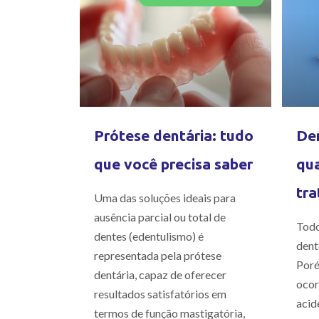
Prótese dentária: tudo
Den
que você precisa saber
qua
tra
Uma das soluções ideais para
ausência parcial ou total de
Todo
dentes (edentulismo) é
dent
representada pela prótese
Poré
dentária, capaz de oferecer
ocor
resultados satisfatórios em
acid
termos de função mastigatória,