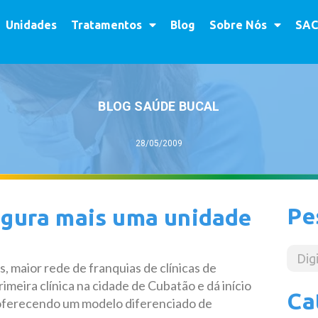
Unidades
Tratamentos
Blog
Sobre Nós
SAC
BLOG SAÚDE BUCAL
28/05/2009
Pe
ugura mais uma unidade
, maior rede de franquias de clínicas de
imeira clínica na cidade de Cubatão e dá início
Ca
 oferecendo um modelo diferenciado de