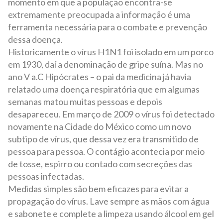
momento em que a população encontra-se
extremamente preocupada a informação é uma
ferramenta necessária para o combate e prevenção
dessa doença.
Historicamente o vírus H1N1 foi isolado em um porco
em 1930, daí a denominação de gripe suína. Mas no
ano V a.C Hipócrates – o pai da medicina já havia
relatado uma doença respiratória que em algumas
semanas matou muitas pessoas e depois
desapareceu. Em março de 2009 o vírus foi detectado
novamente na Cidade do México como um novo
subtipo de vírus, que dessa vez era transmitido de
pessoa para pessoa. O contágio acontecia por meio
de tosse, espirro ou contado com secreções das
pessoas infectadas.
Medidas simples são bem eficazes para evitar a
propagação do vírus. Lave sempre as mãos com água
e sabonete e complete a limpeza usando álcool em gel