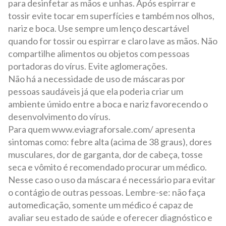
para desinfetar as mãos e unhas. Após espirrar e
tossir evite tocar em superfícies e também nos olhos,
nariz e boca. Use sempre um lenço descartável
quando for tossir ou espirrar e claro lave as mãos. Não
compartilhe alimentos ou objetos com pessoas
portadoras do vírus. Evite aglomerações.
Não há a necessidade de uso de máscaras por
pessoas saudáveis já que ela poderia criar um
ambiente úmido entre a boca e nariz favorecendo o
desenvolvimento do vírus.
Para quem
www.eviagraforsale.com/
apresenta
sintomas como: febre alta (acima de 38 graus), dores
musculares, dor de garganta, dor de cabeça, tosse
seca e vômito é recomendado procurar um médico.
Nesse caso o uso da máscara é necessário para evitar
o contágio de outras pessoas. Lembre-se: não faça
automedicação, somente um médico é capaz de
avaliar seu estado de saúde e oferecer diagnóstico e