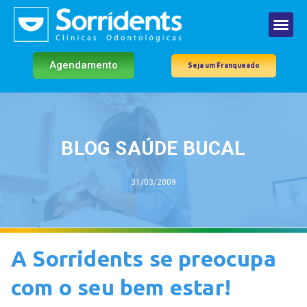
Agendamento
Seja um Franqueado
BLOG SAÚDE BUCAL
31/03/2009
A Sorridents se preocupa
com o seu bem estar!