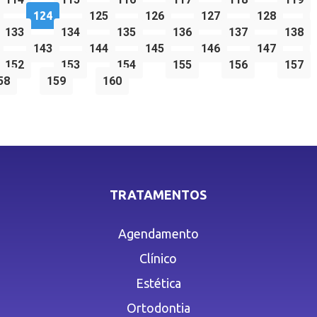
124
125
126
127
128
133
134
135
136
137
138
143
144
145
146
147
152
153
154
155
156
157
58
159
160
TRATAMENTOS
Agendamento
Clínico
Estética
Ortodontia