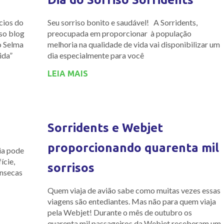
cios do
Seu sorriso bonito e saudável! A Sorridents,
so blog
preocupada em proporcionar à população
o Selma
melhoria na qualidade de vida vai disponibilizar um
ida”
dia especialmente para você
LEIA MAIS
Sorridents e Webjet
proporcionando quarenta mil
xia pode
ície,
sorrisos
ínsecas
Quem viaja de avião sabe como muitas vezes essas
viagens são entediantes. Mas não para quem viaja
pela Webjet! Durante o mês de outubro os
quarenta mil passageiros da Webjet receberam um