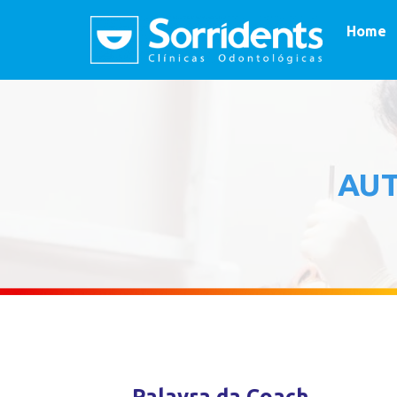
Home
AU
Palavra da Coach