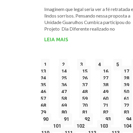
Imaginem que legal seria ver a fé retratada
lindos sorrisos. Pensando nessa proposta a
Unidade Guarulhos Cumbica participou do
Projeto Dia Diferente realizado no
LEIA MAIS
1
2
3
4
5
13
14
15
16
17
24
25
26
27
28
35
36
37
38
39
46
47
48
49
50
57
58
59
60
61
68
69
70
71
72
79
80
81
82
83
90
91
92
93
94
101
102
103
104
110
111
112
113