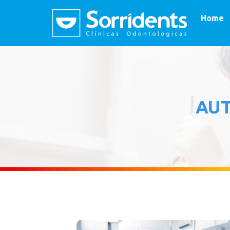
Home
AU