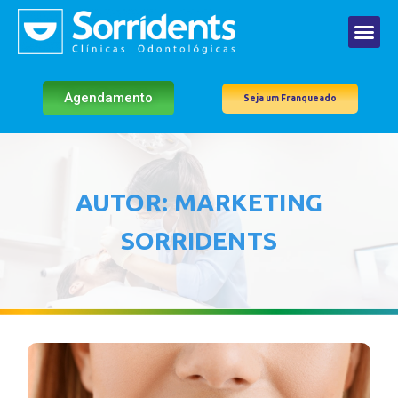
Agendamento
Seja um Franqueado
AUTOR:
MARKETING
SORRIDENTS