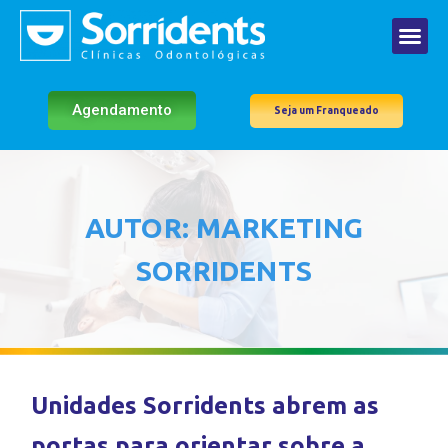
Agendamento
Seja um Franqueado
AUTOR:
MARKETING
SORRIDENTS
Unidades Sorridents abrem as
portas para orientar sobre a