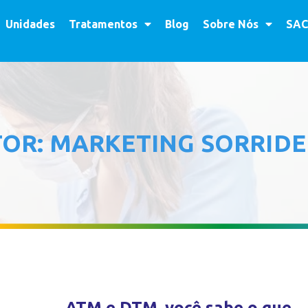
Unidades
Tratamentos
Blog
Sobre Nós
SAC
TOR:
MARKETING SORRID
ATM e DTM, você sabe o que