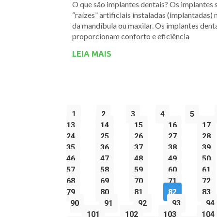
O que são implantes dentais? Os implantes 
“raízes” artificiais instaladas (implantadas)
da mandíbula ou maxilar. Os implantes dent
proporcionam conforto e eficiência
LEIA MAIS
1
2
3
4
5
13
14
15
16
17
24
25
26
27
28
35
36
37
38
39
46
47
48
49
50
57
58
59
60
61
68
69
70
71
72
79
80
81
82
83
90
91
92
93
94
101
102
103
104