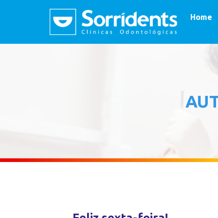
Home
AU
Feliz sexta-feira!