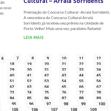
Cultural – Arraiá Sorridents
são
 no osso
Premiação do Concurso Cultural -Arraiá Sorridents
ais
A vencedora do Concurso Cultural Arraiá
Sorridents já recebeu seu prêmio na Unidade de
Porto Velho! Mais uma vez, parabéns Rafaela!
LEIA MAIS
6
7
8
9
10
11
12
18
19
20
21
22
23
29
30
31
32
33
34
40
41
42
43
44
45
51
52
53
54
55
56
62
63
64
65
66
67
73
74
75
76
77
78
84
85
86
87
88
89
95
96
97
98
99
100
105
106
107
108
109