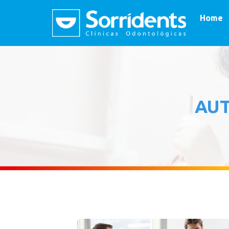
Home
AU