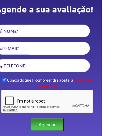
gende a sua avaliação!
NOME*
E-MAIL*
TELEFONE*
Concordo que li, compreendi e aceitei a
Política de
Privacidade.
Agendar