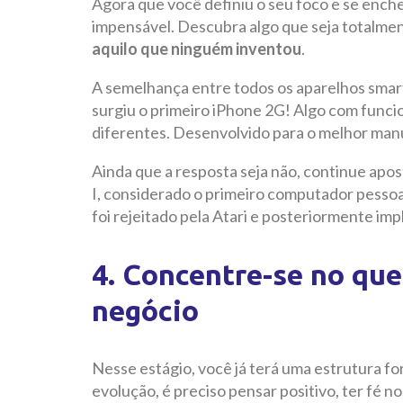
Agora que você definiu o seu foco e se ench
impensável. Descubra algo que seja totalment
aquilo que ninguém inventou
.
A semelhança entre todos os aparelhos sma
surgiu o primeiro iPhone 2G! Algo com funci
diferentes. Desenvolvido para o melhor manu
Ainda que a resposta seja não, continue apo
I, considerado o primeiro computador pesso
foi rejeitado pela Atari e posteriormente imp
4. Concentre-se no que
negócio
Nesse estágio, você já terá uma estrutura fo
evolução, é preciso pensar positivo, ter fé n