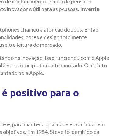
eu de conhecimento, é hora de pensar o
e inovador e útil para as pessoas.
Invente
rtphones chamou a atenção de Jobs. Então
onalidades, cores e design totalmente
seio e leitura do mercado.
stando na inovação. Isso funcionou com o Apple
al à venda completamente montado. O projeto
lantado pela Apple.
 é positivo para o
rte e, para manter a qualidade e continuar em
os objetivos. Em 1984, Steve foi demitido da