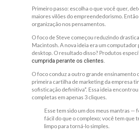
Primeiro passo: escolha o que você quer, de
maiores vilões do empreendedorismo. Então 
organização nos pensamentos.
O foco de Steve começou reduzindo drastic
Macintosh. A nova ideia era um computador p
desktop. O resultado disso? Produtos especí
.
cumprida perante os clientes
O foco conduz a outro grande ensinamento d
primeira cartilha de marketing da empresa ti
sofisticação definitiva”. Essa ideia encontro
completas em apenas 3 cliques.
Esse tem sido um dos meus mantras — fo
fácil do que o complexo; você tem que 
limpo para torná-lo simples.