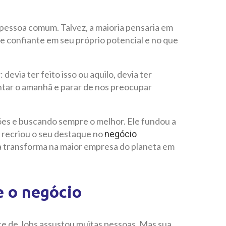
pessoa comum. Talvez, a maioria pensaria em
e confiante em seu próprio potencial e no que
 devia ter feito isso ou aquilo, devia ter
entar o amanhã e parar de nos preocupar
ões e buscando sempre o melhor. Ele fundou a
 recriou o seu destaque no
negócio
 a transforma na maior empresa do planeta em
e o negócio
te de Jobs assustou muitas pessoas. Mas sua