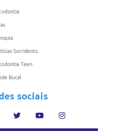
todontia
cas
anquia
tícias Sorridents
todontia Teen
úde Bucal
des sociais