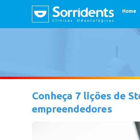
Home
Conheça 7 lições de S
empreendedores