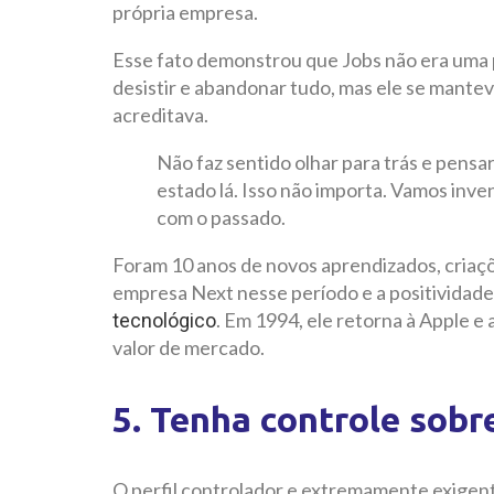
própria empresa.
Esse fato demonstrou que Jobs não era uma 
desistir e abandonar tudo, mas ele se mantev
acreditava.
Não faz sentido olhar para trás e pensar:
estado lá. Isso não importa. Vamos inv
com o passado.
Foram 10 anos de novos aprendizados, criaç
empresa Next nesse período e a positividade
. Em 1994, ele retorna à Apple e
tecnológico
valor de mercado.
5. Tenha controle sobr
O perfil controlador e extremamente exigen