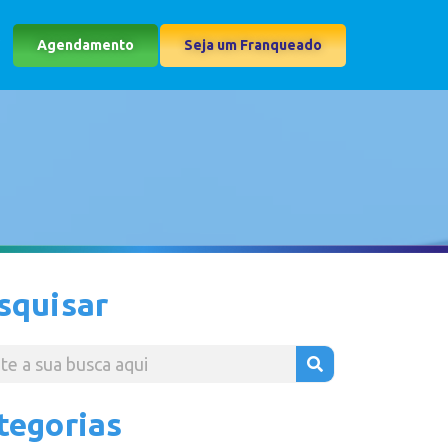
Agendamento
Seja um Franqueado
squisar
tegorias