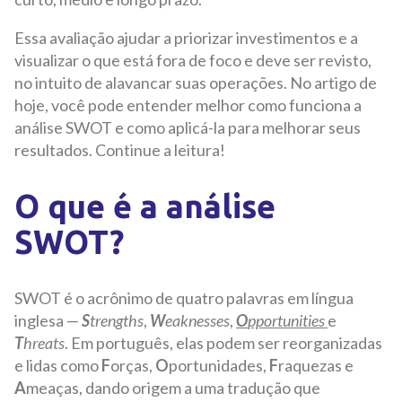
Essa avaliação ajudar a priorizar investimentos e a
visualizar o que está fora de foco e deve ser revisto,
no intuito de alavancar suas operações. No artigo de
hoje, você pode entender melhor como funciona a
análise SWOT e como aplicá-la para melhorar seus
resultados. Continue a leitura!
O que é a análise
SWOT?
SWOT é o acrônimo de quatro palavras em língua
inglesa —
S
trengths
,
W
eaknesses
,
O
pportunities
e
T
hreats
. Em português, elas podem ser reorganizadas
e lidas como
F
orças,
O
portunidades,
F
raquezas e
A
meaças, dando origem a uma tradução que