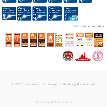
Premiações e honrarias:
© 2022 Sorridents Franchising LTDA. All rights reserved.
Desenvolvimento: Agência DocPix