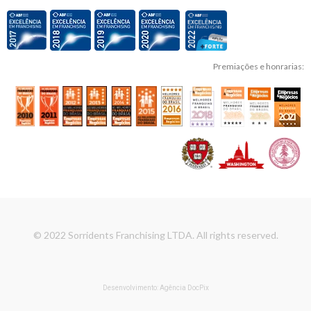
Premiações e honrarias:
© 2022 Sorridents Franchising LTDA. All rights reserved.
Desenvolvimento: Agência DocPix