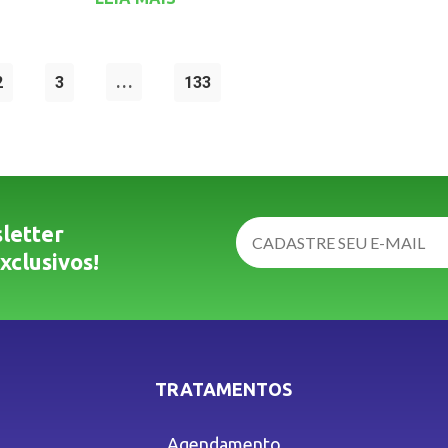
2
3
…
133
letter
xclusivos!
TRATAMENTOS
Agendamento