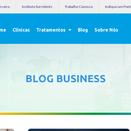
arceiro
Instituto Sorridents
Trabalhe Conosco
Indique um Pon
me
Clínicas
Tratamentos
Blog
Sobre Nós
BLOG BUSINESS