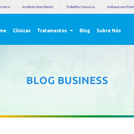
arceiro
Instituto Sorridents
Trabalhe Conosco
Indique um Pon
me
Clínicas
Tratamentos
Blog
Sobre Nós
BLOG BUSINESS