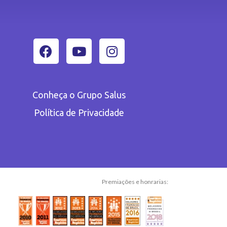
Conheça o Grupo Salus
Política de Privacidade
Premiações e honrarias: