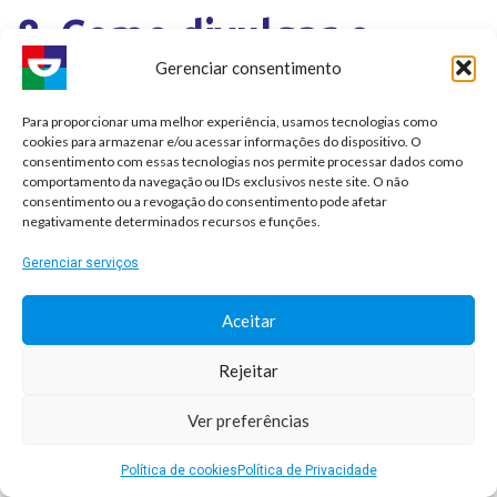
8. Como divulgar o
negócio em cidade
Gerenciar consentimento
pequena?
Para proporcionar uma melhor experiência, usamos tecnologias como
cookies para armazenar e/ou acessar informações do dispositivo. O
consentimento com essas tecnologias nos permite processar dados como
comportamento da navegação ou IDs exclusivos neste site. O não
Há muitas formas de divulgar o negócio em cidade
consentimento ou a revogação do consentimento pode afetar
pequena. Separamos algumas delas.
negativamente determinados recursos e funções.
Gerenciar serviços
Invista em outdoors
Aceitar
Como a cidade é pequena, você pode espalhar
Rejeitar
outdoors em pontos estratégicos divulgando seus
produtos e serviços. Para melhorar os resultados,
Ver preferências
verifique antes onde eles poderão ser visualizados e
chamar a atenção de uma quantidade maior de
Política de cookies
Política de Privacidade