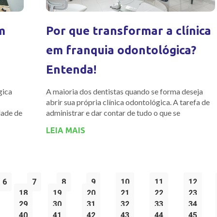
m
Por que transformar a clínica
em franquia odontológica?
Entenda!
gica
A maioria dos dentistas quando se forma deseja
abrir sua própria clínica odontológica. A tarefa de
dade de
administrar e dar contar de tudo o que se
LEIA MAIS
6
7
8
9
10
11
12
18
19
20
21
22
23
29
30
31
32
33
34
40
41
42
43
44
45