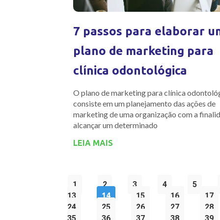
7 passos para elaborar u
plano de marketing para
clínica odontológica
O plano de marketing para clínica odontoló
consiste em um planejamento das ações de
marketing de uma organização com a finali
alcançar um determinado
LEIA MAIS
1
2
3
4
5
13
14
15
16
17
24
25
26
27
28
35
36
37
38
39