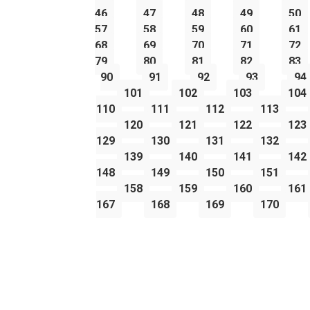
46
47
48
49
50
57
58
59
60
61
68
69
70
71
72
79
80
81
82
83
90
91
92
93
94
101
102
103
104
110
111
112
113
120
121
122
123
129
130
131
132
139
140
141
142
148
149
150
151
158
159
160
161
167
168
169
170