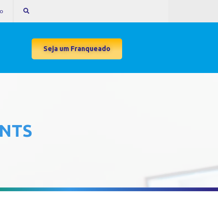
to
Seja um Franqueado
ENTS