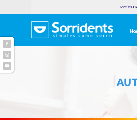
Dentista P
Ho
AU