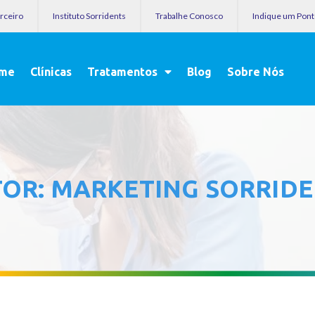
arceiro
Instituto Sorridents
Trabalhe Conosco
Indique um Pon
me
Clínicas
Tratamentos
Blog
Sobre Nós
TOR:
MARKETING SORRID