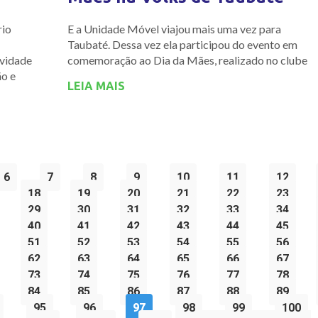
rio
E a Unidade Móvel viajou mais uma vez para
Taubaté. Dessa vez ela participou do evento em
avidade
comemoração ao Dia da Mães, realizado no clube
ão e
LEIA MAIS
6
7
8
9
10
11
12
18
19
20
21
22
23
29
30
31
32
33
34
40
41
42
43
44
45
51
52
53
54
55
56
62
63
64
65
66
67
73
74
75
76
77
78
84
85
86
87
88
89
95
96
97
98
99
100