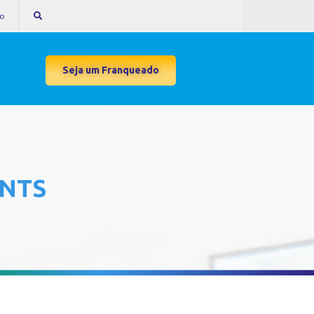
to
Seja um Franqueado
ENTS