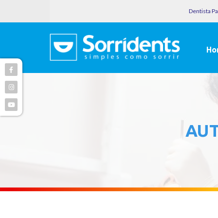
Dentista P
Ho
AU