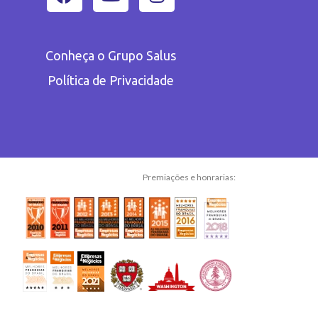
Conheça o Grupo Salus
Política de Privacidade
Premiações e honrarias: