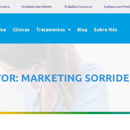
arceiro
Instituto Sorridents
Trabalhe Conosco
Indique um Pon
me
Clínicas
Tratamentos
Blog
Sobre Nós
TOR:
MARKETING SORRID