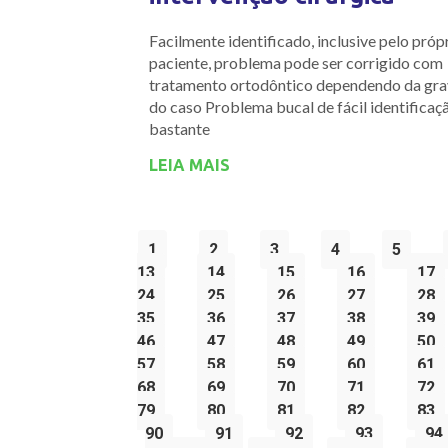
Facilmente identificado, inclusive pelo próp
paciente, problema pode ser corrigido com
tratamento ortodôntico dependendo da gr
do caso Problema bucal de fácil identificaç
bastante
LEIA MAIS
1
2
3
4
5
13
14
15
16
17
24
25
26
27
28
35
36
37
38
39
46
47
48
49
50
57
58
59
60
61
68
69
70
71
72
79
80
81
82
83
90
91
92
93
94