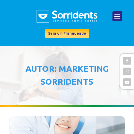
Seja um Franqueado
AUTOR:
MARKETING
SORRIDENTS