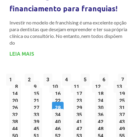
financiamento para franquias!
Investir no modelo de franchising é uma excelente opção
para dentistas que desejam empreender e ter sua própria
clínica ou consultório. No entanto, nem todos dispõem
do
LEIA MAIS
1
2
3
4
5
6
7
8
9
10
11
12
13
14
15
16
17
18
19
20
21
22
23
24
25
26
27
28
29
30
31
32
33
34
35
36
37
38
39
40
41
42
43
44
45
46
47
48
49
50
51
52
53
54
55