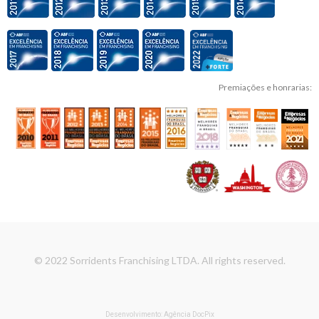
Premiações e honrarias:
© 2022 Sorridents Franchising LTDA. All rights reserved.
Desenvolvimento: Agência DocPix