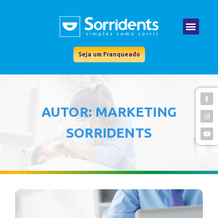
Seja um Franqueado
AUTOR:
MARKETING
SORRIDENTS