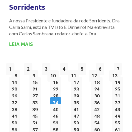
Sorridents
A nossa Presidente e fundadora da rede Sorridents, Dra
Carla Sarni, está na TV Isto É Dinheiro! Na entrevista
com Carlos Sambrana, redator-chefe, a Dra
LEIA MAIS
1
2
3
4
5
6
7
8
9
10
11
12
13
14
15
16
17
18
19
20
21
22
23
24
25
26
27
28
29
30
31
32
33
34
35
36
37
38
39
40
41
42
43
44
45
46
47
48
49
50
51
52
53
54
55
56
57
58
59
60
61