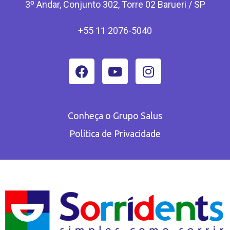
3º Andar, Conjunto 302, Torre 02 Barueri / SP
+55 11 2076-5040
Conheça o Grupo Salus
Política de Privacidade