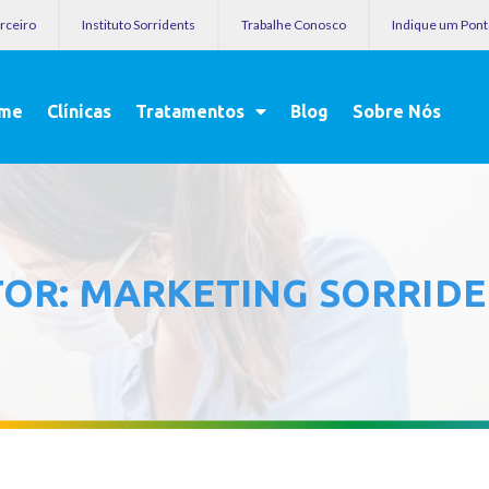
arceiro
Instituto Sorridents
Trabalhe Conosco
Indique um Pon
me
Clínicas
Tratamentos
Blog
Sobre Nós
TOR:
MARKETING SORRID