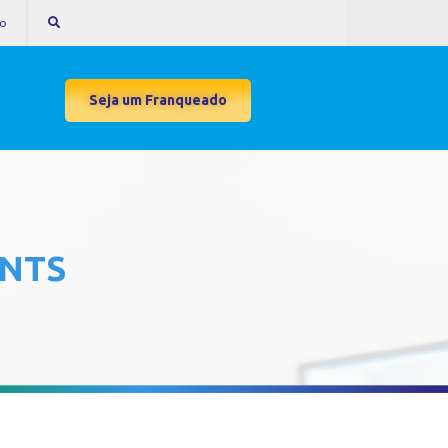
to
Seja um Franqueado
ENTS