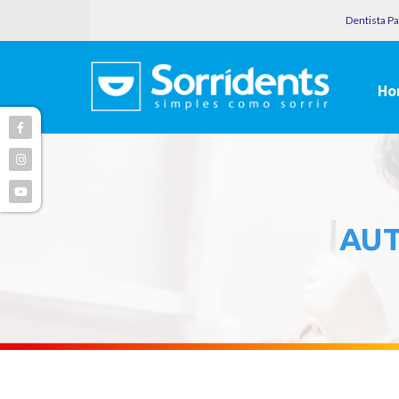
Dentista P
Ho
AU