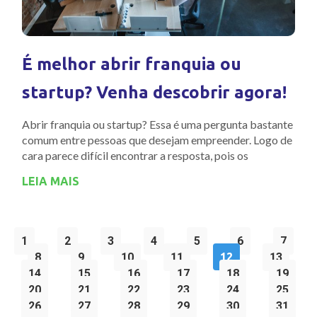
É melhor abrir franquia ou
startup? Venha descobrir agora!
Abrir franquia ou startup? Essa é uma pergunta bastante
comum entre pessoas que desejam empreender. Logo de
cara parece difícil encontrar a resposta, pois os
LEIA MAIS
1
2
3
4
5
6
7
8
9
10
11
12
13
14
15
16
17
18
19
20
21
22
23
24
25
26
27
28
29
30
31