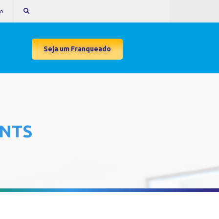
to
Seja um Franqueado
ENTS