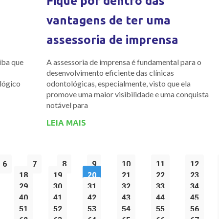
Fique por dentro das
vantagens de ter uma
assessoria de imprensa
iba que
A assessoria de imprensa é fundamental para o
desenvolvimento eficiente das clínicas
lógico
odontológicas, especialmente, visto que ela
promove uma maior visibilidade e uma conquista
notável para
LEIA MAIS
6
7
8
9
10
11
12
18
19
20
21
22
23
29
30
31
32
33
34
40
41
42
43
44
45
51
52
53
54
55
56