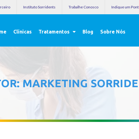
arceiro
Instituto Sorridents
Trabalhe Conosco
Indique um Pon
me
Clínicas
Tratamentos
Blog
Sobre Nós
TOR:
MARKETING SORRID