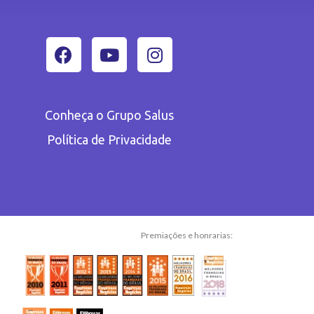
Conheça o Grupo Salus
Política de Privacidade
Premiações e honrarias: