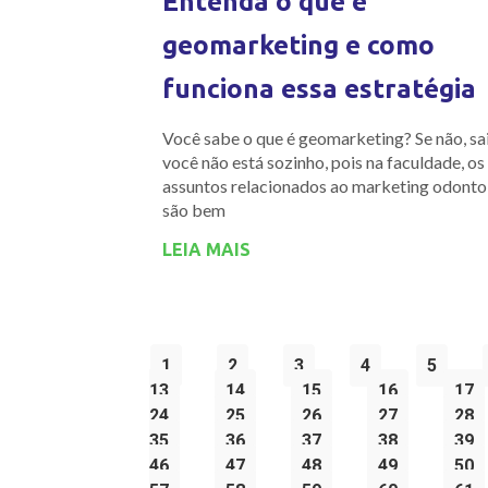
Entenda o que é
geomarketing e como
funciona essa estratégia
Você sabe o que é geomarketing? Se não, sa
você não está sozinho, pois na faculdade, os
assuntos relacionados ao marketing odonto
são bem
LEIA MAIS
1
2
3
4
5
13
14
15
16
17
24
25
26
27
28
35
36
37
38
39
46
47
48
49
50