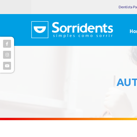
Dentista P
Ho
AU