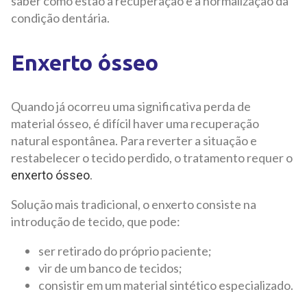
saber como estão a recuperação e a normalização da
condição dentária.
Enxerto ósseo
Quando já ocorreu uma significativa perda de
material ósseo, é difícil haver uma recuperação
natural espontânea. Para reverter a situação e
restabelecer o tecido perdido, o tratamento requer o
.
enxerto ósseo
Solução mais tradicional, o enxerto consiste na
introdução de tecido, que pode:
ser retirado do próprio paciente;
vir de um banco de tecidos;
consistir em um material sintético especializado.