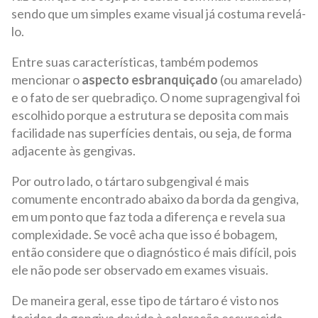
sendo que um simples exame visual já costuma revelá-
lo.
Entre suas características, também podemos
mencionar o
aspecto esbranquiçado
(ou amarelado)
e o fato de ser quebradiço. O nome supragengival foi
escolhido porque a estrutura se deposita com mais
facilidade nas superfícies dentais, ou seja, de forma
adjacente às gengivas.
Por outro lado, o tártaro subgengival é mais
comumente encontrado abaixo da borda da gengiva,
em um ponto que faz toda a diferença e revela sua
complexidade. Se você acha que isso é bobagem,
então considere que o diagnóstico é mais difícil, pois
ele não pode ser observado em exames visuais.
De maneira geral, esse tipo de tártaro é visto nos
tecidos da gengiva devido à coloração escurecida