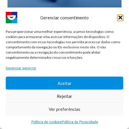
Gerenciar consentimento
Dente quebrado: veja quais as
Para proporcionar uma melhor experiência, usamos tecnologias como
cookies para armazenar e/ou acessar informações do dispositivo. O
causas e como tratá-lo
consentimento com essas tecnologias nos permite processar dados como
comportamento da navegação ou IDs exclusivos neste site. O não
consentimento ou a revogação do consentimento pode afetar
Todo mundo tem pavor de ter um dente quebrado,
negativamente determinados recursos e funções.
não é mesmo? Porém, às vezes isso pode ocorrer.
Gerenciar serviços
Seja causado por um acidente, ou em
Aceitar
SAÚDE BUCAL
Rejeitar
Ver preferências
Política de cookies
Política de Privacidade