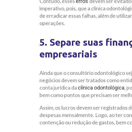
Contudo, esses
devem ser evitados
erros
imperativo, pois, que a clínica odontológ
de erradicar essas falhas, além de utiliz
operações.
5. Separe suas finan
empresariais
Ainda que o consultório odontológico sej
negócios devem ser tratados como entida
conta jurídica da
, p
clínica odontológica
bem como pontos que precisam ser melho
Assim, os lucros devem ser registrados de
despesas mensalmente. Logo, ao ter cont
contenção ou redução de gastos, bem com