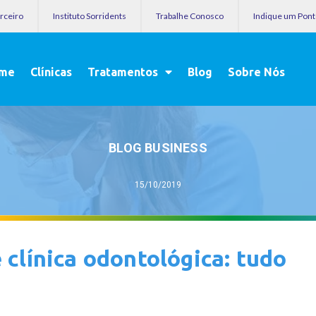
arceiro
Instituto Sorridents
Trabalhe Conosco
Indique um Pon
me
Clínicas
Tratamentos
Blog
Sobre Nós
BLOG BUSINESS
15/10/2019
 clínica odontológica: tudo