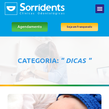
Agendamento
Seja um Franqueado
CATEGORIA:
" DICAS "