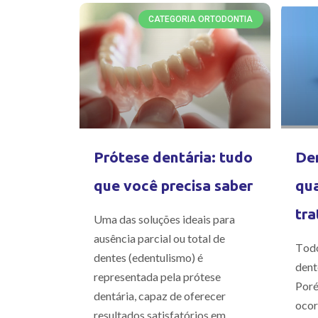
CATEGORIA ORTODONTIA
Prótese dentária: tudo
Den
que você precisa saber
qua
tra
Uma das soluções ideais para
ausência parcial ou total de
Todo
dentes (edentulismo) é
dent
representada pela prótese
Poré
dentária, capaz de oferecer
ocor
resultados satisfatórios em