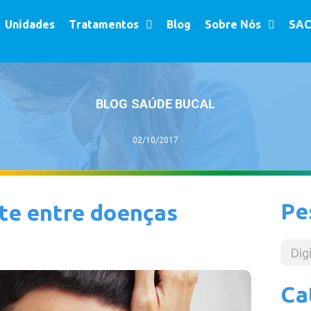
Unidades
Tratamentos
Blog
Sobre Nós
SAC
BLOG SAÚDE BUCAL
02/10/2017
Pe
nte entre doenças
Ca