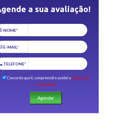
gende a sua avaliação!
NOME*
E-MAIL*
TELEFONE*
Concordo que li, compreendi e aceitei a
Política de
Privacidade.
Agendar