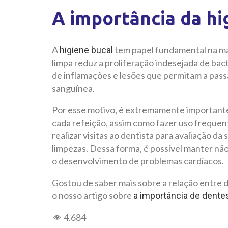
A importância da hi
A
tem papel fundamental na m
higiene bucal
limpa reduz a proliferação indesejada de ba
de inflamações e lesões que permitam a pas
sanguínea.
Por esse motivo, é extremamente importante
cada refeição, assim como fazer uso frequen
realizar visitas ao dentista para avaliação da
limpezas. Dessa forma, é possível manter nã
o desenvolvimento de problemas cardíacos.
Gostou de saber mais sobre a relação entre 
o nosso artigo sobre
a importância de dente
4.684