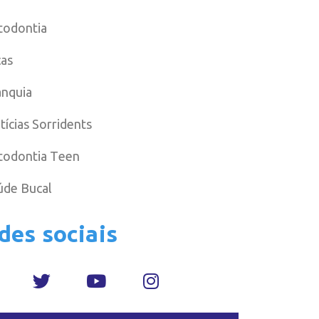
todontia
cas
anquia
tícias Sorridents
todontia Teen
úde Bucal
des sociais