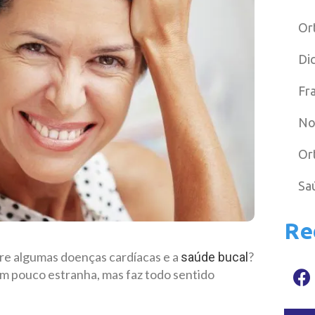
Or
Di
Fr
No
Or
Sa
Re
tre algumas doenças cardíacas e a
?
saúde bucal
m pouco estranha, mas faz todo sentido