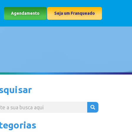
Agendamento
Seja um Franqueado
squisar
tegorias