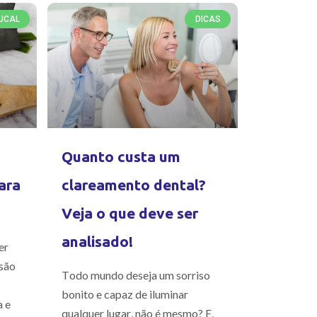
UCAL
DICAS
Quanto custa um
ara
clareamento dental?
Veja o que deve ser
analisado!
er
são
Todo mundo deseja um sorriso
bonito e capaz de iluminar
a e
qualquer lugar, não é mesmo? E,