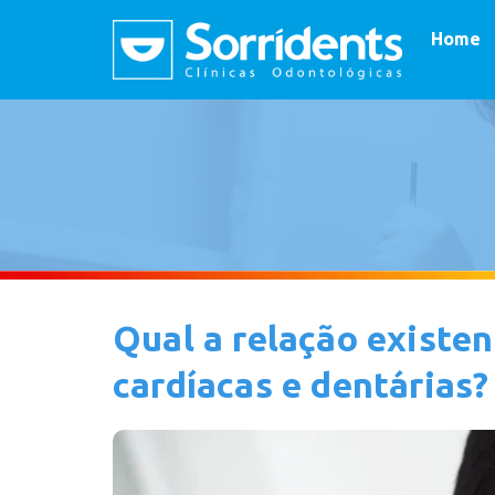
Home
Qual a relação existe
cardíacas e dentárias?