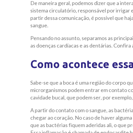
De maneira geral, podemos dizer que a inter
sistema circulatório, responsável por irriga
partir dessa comunicação, é possível que haja
sangue.
Pensando no assunto, separamos as principai
as doenças cardíacas e as dentárias. Confira
Como acontece essa
Sabe-se que a boca é uma região do corpo que
microrganismos podem entrar em contato com
cavidade bucal, que podem ser, por exemplo,
A partir do contato com o sangue, as bactéri
chegar ao coração. No caso de haver alguma l
que as bactérias fiquem aderidas ali, o que p
Essa inflamação é chamada de endocardite b