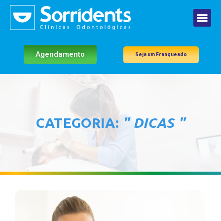
Agendamento
Seja um Franqueado
CATEGORIA:
" DICAS "