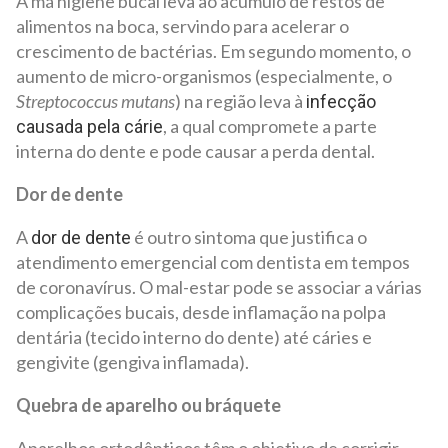
A má higiene bucal leva ao acúmulo de restos de
alimentos na boca, servindo para acelerar o
crescimento de bactérias. Em segundo momento, o
aumento de micro-organismos (especialmente, o
Streptococcus mutans
) na região leva à
infecção
, a qual compromete a parte
causada pela cárie
interna do dente e pode causar a perda dental.
Dor de dente
A
é outro sintoma que justifica o
dor de dente
atendimento emergencial com dentista em tempos
de coronavírus. O mal-estar pode se associar a várias
complicações bucais, desde inflamação na polpa
dentária (tecido interno do dente) até cáries e
gengivite (gengiva inflamada).
Quebra de aparelho ou bráquete