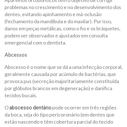
Aparelhos ortodônticos têm o objetivo de corrigir
problemas no crescimento e no desenvolvimento dos
dentes, evitando apinhamento e má-oclusão
(fechamento da mandíbula e do maxilar). Por isso,
danos em peças metálicas, como o fio e os bráquetes,
podem ser observados e ajustados em consulta
emergencial com o dentista.
Abcessos
Abscesso é o nome que se dá a uma infecção corporal,
geralmente causada por acúmulo de bactérias, que
provoca pus (secreção majoritariamente constituída
por glóbulos brancos em degeneração) e danifica
tecidos bucais.
O
pode ocorrer em três regiões
abscesso dentário
da boca, seja do tipo pericoronário (em dentes que
estão nascendo e têm cobertura parcial do tecido