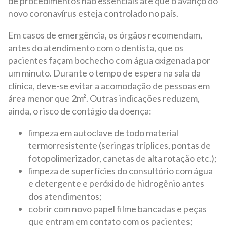
de procedimentos não essenciais até que o avanço do
novo coronavírus esteja controlado no país.
Em casos de emergência, os órgãos recomendam,
antes do atendimento com o dentista, que os
pacientes façam bochecho com água oxigenada por
um minuto. Durante o tempo de espera na sala da
clínica, deve-se evitar a acomodação de pessoas em
área menor que 2m². Outras indicações reduzem,
ainda, o risco de contágio da doença:
limpeza em autoclave de todo material
termorresistente (seringas tríplices, pontas de
fotopolimerizador, canetas de alta rotação etc.);
limpeza de superfícies do consultório com água
e detergente e peróxido de hidrogênio antes
dos atendimentos;
cobrir com novo papel filme bancadas e peças
que entram em contato com os pacientes;