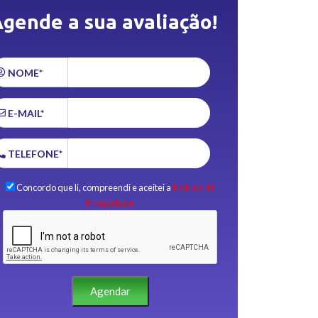
gende a sua avaliação!
NOME*
E-MAIL*
TELEFONE*
Concordo que li, compreendi e aceitei a
Política de
Privacidade.
Agendar