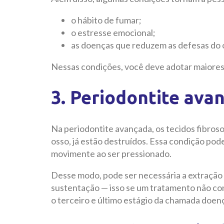
o hábito de fumar;
o estresse emocional;
as doenças que reduzem as defesas do 
Nessas condições, você deve adotar maiore
3. Periodontite ava
Na periodontite avançada, os tecidos fibros
osso, já estão destruídos. Essa condição pod
movimente ao ser pressionado.
Desse modo, pode ser necessária a extração 
sustentação — isso se um tratamento não con
o terceiro e último estágio da chamada doenç