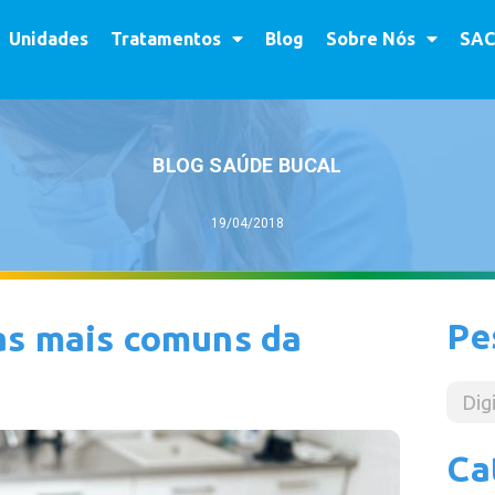
Unidades
Tratamentos
Blog
Sobre Nós
SAC
BLOG SAÚDE BUCAL
19/04/2018
Pe
as mais comuns da
Ca