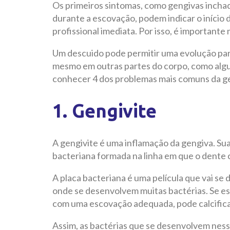
Os primeiros sintomas, como gengivas incha
durante a escovação, podem indicar o início
profissional imediata. Por isso, é importante
Um descuido pode permitir uma evolução par
mesmo em outras partes do corpo, como al
conhecer 4 dos problemas mais comuns da ge
1. Gengivite
A gengivite é uma inflamação da gengiva. Sua
bacteriana formada na linha em que o dente 
A placa bacteriana é uma película que vai se
onde se desenvolvem muitas bactérias. Se e
com uma escovação adequada, pode calcificar
Assim, as bactérias que se desenvolvem ness