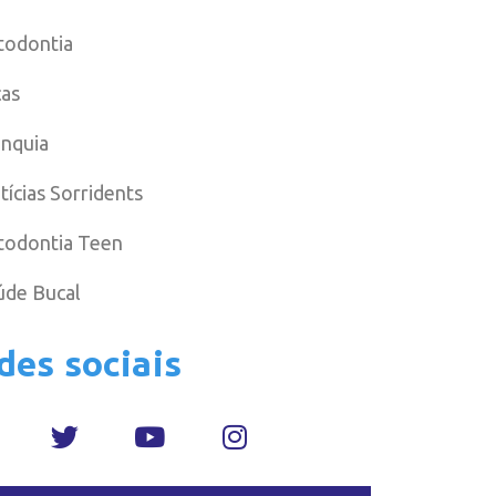
todontia
cas
anquia
tícias Sorridents
todontia Teen
úde Bucal
des sociais