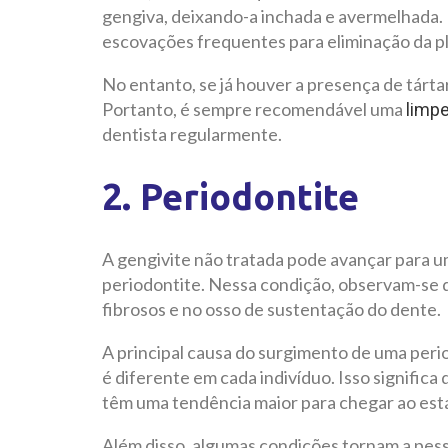
gengiva, deixando-a inchada e avermelhada. N
escovações frequentes para eliminação da p
No entanto, se já houver a presença de tárta
Portanto, é sempre recomendável uma
limpe
dentista regularmente.
2. Periodontite
A gengivite não tratada pode avançar para u
periodontite. Nessa condição, observam-se d
fibrosos e no osso de sustentação do dente.
A principal causa do surgimento de uma perio
é diferente em cada indivíduo. Isso signific
têm uma tendência maior para chegar ao est
Além disso, algumas condições tornam a pesso