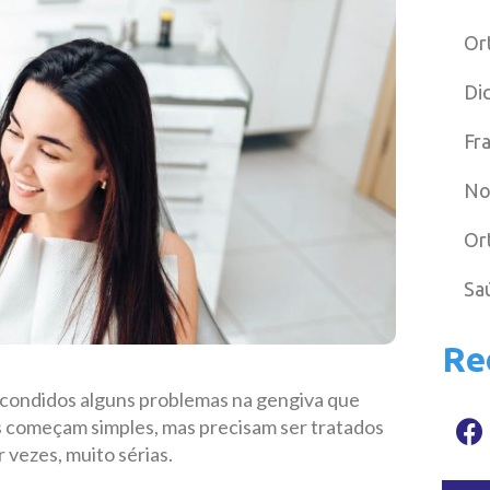
Or
Di
Fr
No
Or
Sa
Re
scondidos alguns problemas na gengiva que
 começam simples, mas precisam ser tratados
 vezes, muito sérias.