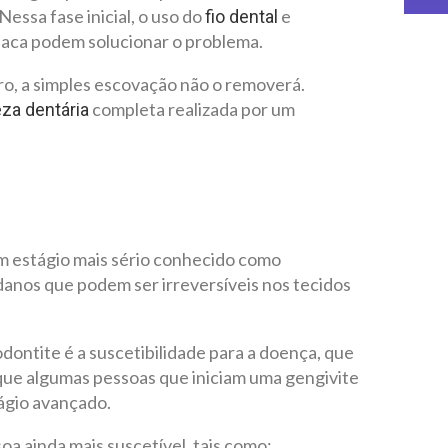
essa fase inicial, o uso do
e
fio dental
laca podem solucionar o problema.
ro, a simples escovação não o removerá.
completa realizada por um
za dentária
m estágio mais sério conhecido como
anos que podem ser irreversíveis nos tecidos
dontite é a suscetibilidade para a doença, que
a que algumas pessoas que iniciam uma gengivite
ágio avançado.
a ainda mais suscetível, tais como: