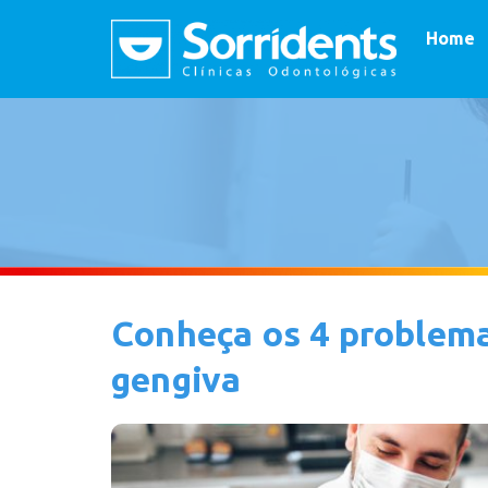
Home
Conheça os 4 problem
gengiva