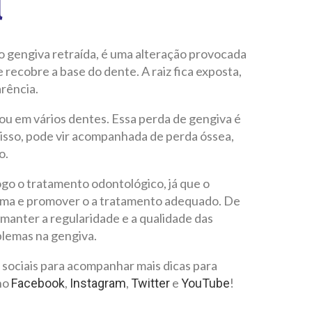
l
 gengiva retraída, é uma alteração provocada
recobre a base do dente. A raiz fica exposta,
rência.
ou em vários dentes. Essa perda de gengiva é
disso, pode vir acompanhada de perda óssea,
o.
ogo o tratamento odontológico, já que o
lema e promover o a tratamento adequado. De
manter a regularidade e a qualidade das
blemas na gengiva.
 sociais para acompanhar mais dicas para
no
,
,
e
!
Facebook
Instagram
Twitter
YouTube