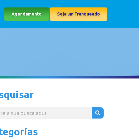
Agendamento
Seja um Franqueado
squisar
tegorias