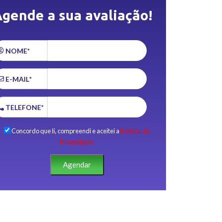
gende a sua avaliação!
NOME*
E-MAIL*
TELEFONE*
Concordo que li, compreendi e aceitei a
Política de
Privacidade.
Agendar