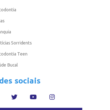
todontia
cas
anquia
tícias Sorridents
todontia Teen
úde Bucal
des sociais