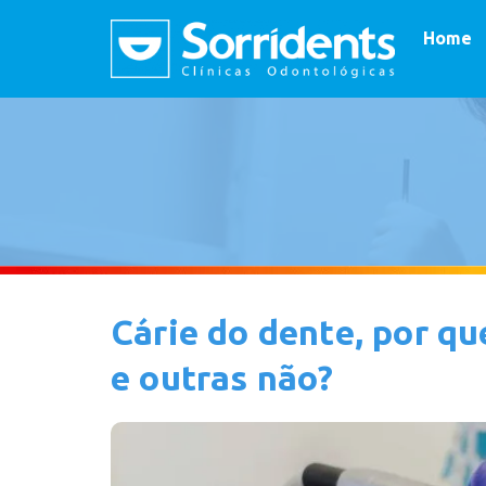
Home
Cárie do dente, por q
e outras não?