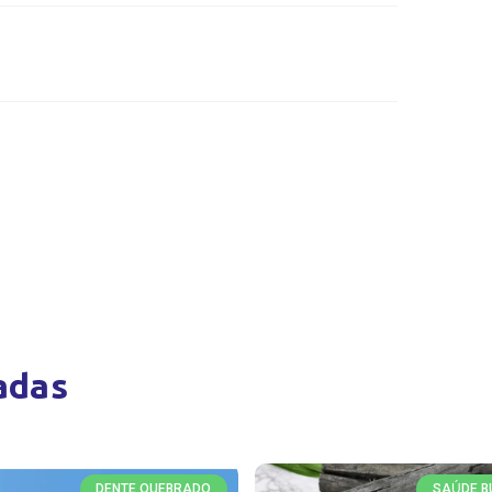
adas
DENTE QUEBRADO
SAÚDE B