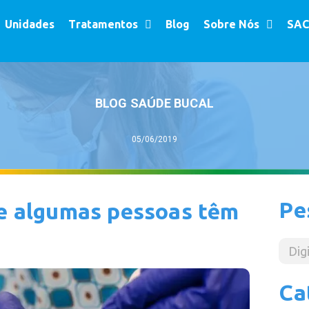
Unidades
Tratamentos
Blog
Sobre Nós
SAC
BLOG SAÚDE BUCAL
05/06/2019
Pe
ue algumas pessoas têm
Ca