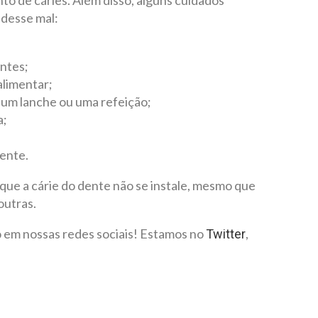
nto de cáries. Além disso, alguns cuidados
desse mal:
ntes;
alimentar;
 um lanche ou uma refeição;
a;
ente.
 que a cárie do dente não se instale, mesmo que
outras.
 em nossas redes sociais! Estamos no
,
Twitter