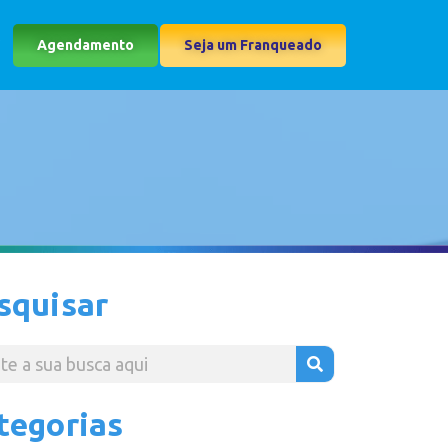
Agendamento
Seja um Franqueado
squisar
tegorias