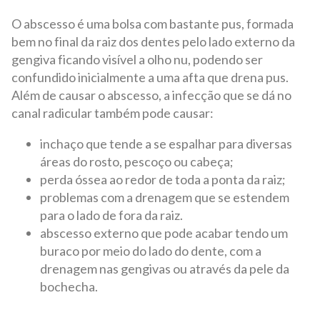
O abscesso é uma bolsa com bastante pus, formada
bem no final da raiz dos dentes pelo lado externo da
gengiva ficando visível a olho nu, podendo ser
confundido inicialmente a uma afta que drena pus.
Além de causar o abscesso, a infecção que se dá no
canal radicular também pode causar:
inchaço que tende a se espalhar para diversas
áreas do rosto, pescoço ou cabeça;
perda óssea ao redor de toda a ponta da raiz;
problemas com a drenagem que se estendem
para o lado de fora da raiz.
abscesso externo que pode acabar tendo um
buraco por meio do lado do dente, com a
drenagem nas gengivas ou através da pele da
bochecha.