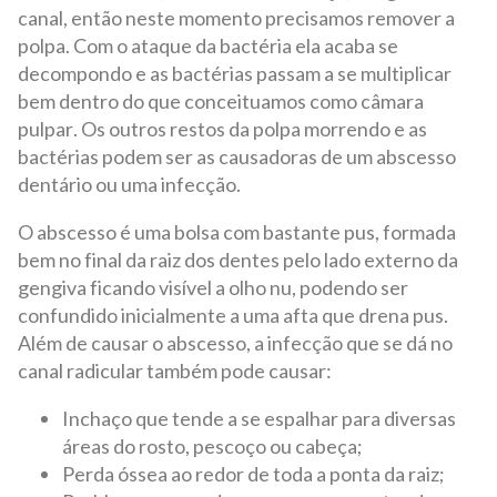
canal, então neste momento precisamos remover a
polpa. Com o ataque da bactéria ela acaba se
decompondo e as bactérias passam a se multiplicar
bem dentro do que conceituamos como câmara
pulpar. Os outros restos da polpa morrendo e as
bactérias podem ser as causadoras de um abscesso
dentário ou uma infecção.
O abscesso é uma bolsa com bastante pus, formada
bem no final da raiz dos dentes pelo lado externo da
gengiva ficando visível a olho nu, podendo ser
confundido inicialmente a uma afta que drena pus.
Além de causar o abscesso, a infecção que se dá no
canal radicular também pode causar:
Inchaço que tende a se espalhar para diversas
áreas do rosto, pescoço ou cabeça;
Perda óssea ao redor de toda a ponta da raiz;