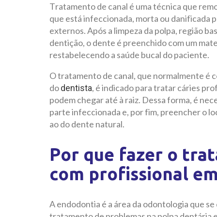
Tratamento de canal é uma técnica que remov
que está infeccionada, morta ou danificada 
externos. Após a limpeza da polpa, região bas
dentição, o dente é preenchido com um mater
restabelecendo a saúde bucal do paciente.
O tratamento de canal, que normalmente é c
do
, é indicado para tratar cáries p
dentista
podem chegar até à raiz. Dessa forma, é nec
parte infeccionada e, por fim, preencher o 
ao do dente natural.
Por que fazer o tra
com profissional e
A endodontia é a área da odontologia que se 
tratamento de problemas na polpa dentária e 