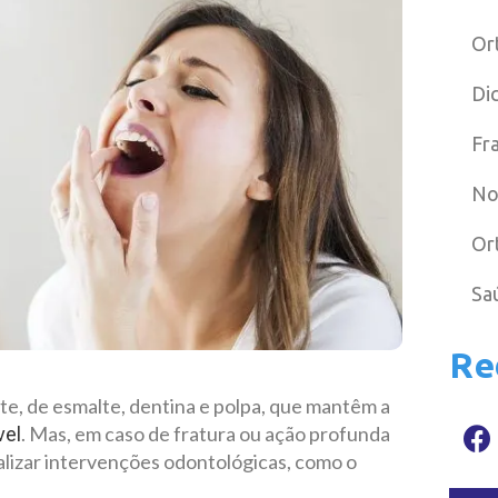
Or
Di
Fr
No
Or
Sa
Re
e, de esmalte, dentina e polpa, que mantêm a
. Mas, em caso de fratura ou ação profunda
vel
ealizar intervenções odontológicas, como o