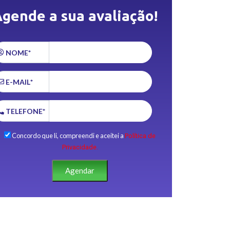
gende a sua avaliação!
NOME*
E-MAIL*
TELEFONE*
Concordo que li, compreendi e aceitei a
Política de
Privacidade.
Agendar