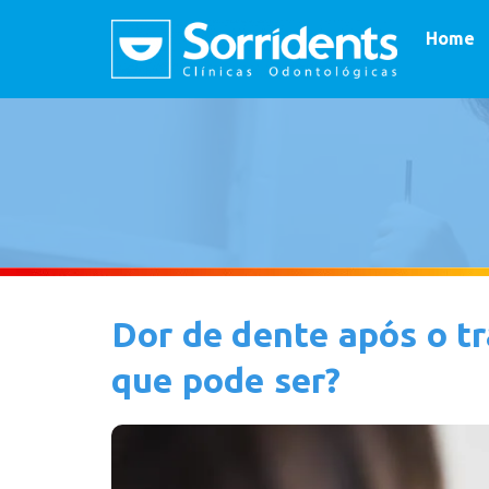
Home
Dor de dente após o t
que pode ser?