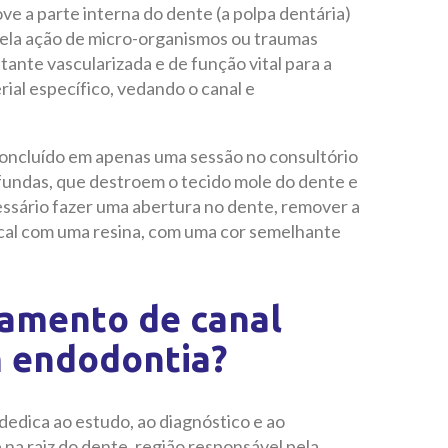
e a parte interna do dente (a polpa dentária)
pela ação de micro-organismos ou traumas
tante vascularizada e de função vital para a
ial específico, vedando o canal e
oncluído em apenas uma sessão no consultório
rofundas, que destroem o tecido mole do dente e
essário fazer uma abertura no dente, remover a
local com uma resina, com uma cor semelhante
tamento de canal
m endodontia?
dedica ao estudo, ao diagnóstico e ao
na raiz do dente, região responsável pela