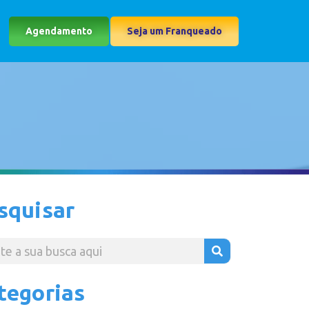
Agendamento
Seja um Franqueado
squisar
tegorias