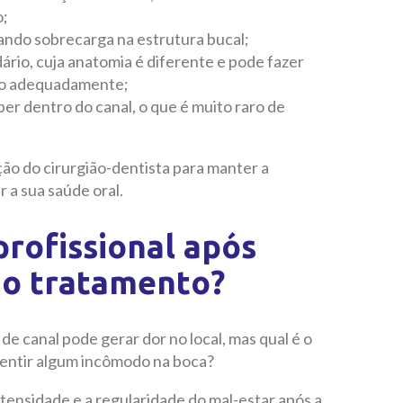
o;
ando sobrecarga na estrutura bucal;
rio, cuja anatomia é diferente e pode fazer
ião adequadamente;
per dentro do canal, o que é muito raro de
ção do cirurgião-dentista para manter a
 a sua saúde oral.
rofissional após
 do tratamento?
de canal pode gerar dor no local, mas qual é o
sentir algum incômodo na boca?
ntensidade e a regularidade do mal-estar após a