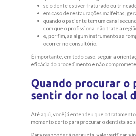
se o dente estiver fraturado ou trincad
em caso de restaurações malfeitas, ger
quando o paciente tem um canal secundá
com que o profissional não trate a reg
e, por fim, se algum instrumento se rom
ocorrer no consultório.
É importante, em todo caso, seguir a orienta
eficácia do procedimento e não comprometer
Quando procurar o p
sentir dor no local
Até aqui, você já entendeu que o tratamento 
momento certo para procurar o dentista ao 
Para responder à pergunta, vale verificar a i