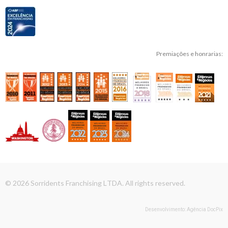
Premiações e honrarias:
© 2026 Sorridents Franchising LTDA. All rights reserved.
Desenvolvimento: Agência DocPix