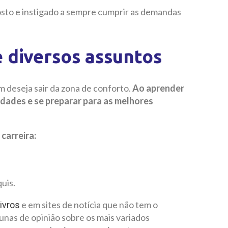
osto e instigado a sempre cumprir as demandas
e diversos assuntos
 deseja sair da zona de conforto.
Ao aprender
idades e se preparar para as melhores
 carreira:
quis.
e em sites de notícia que não tem o
livros
lunas de opinião sobre os mais variados