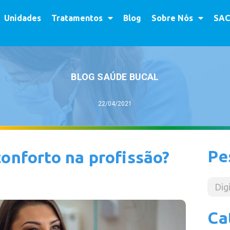
Unidades
Tratamentos
Blog
Sobre Nós
SAC
BLOG SAÚDE BUCAL
22/04/2021
Pe
conforto na profissão?
Ca