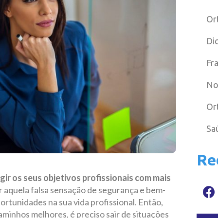
Or
Di
Fr
No
Or
Sa
Re
gir os seus objetivos profissionais com mais
 aquela falsa sensação de segurança e bem-
ortunidades na sua vida profissional. Então,
caminhos melhores, é preciso sair de situações