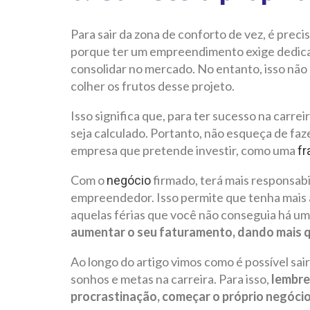
Para sair da zona de conforto de vez, é prec
porque ter um empreendimento exige dedicaç
consolidar no mercado. No entanto, isso não é
colher os frutos desse projeto.
Isso significa que, para ter sucesso na carre
seja calculado. Portanto, não esqueça de faz
empresa que pretende investir, como uma
fr
Com o
firmado, terá mais responsabi
negócio
empreendedor. Isso permite que tenha mais 
aquelas férias que você não conseguia há u
aumentar o seu faturamento, dando mais qu
Ao longo do artigo vimos como é possível sai
sonhos e metas na carreira. Para isso,
lembre
procrastinação, começar o próprio negócio,