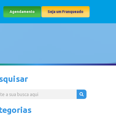
Agendamento
Seja um Franqueado
squisar
tegorias