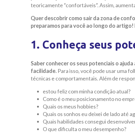
teoricamente “confortáveis”. Assim, aumenta
Quer descobrir como sair da zona de confor
preparamos para você ao longo do artigo! 
1. Conheça seus pot
Saber conhecer os seus potenciais o ajuda 
facilidade.
Para isso, você pode usar uma fo
técnicas e comportamentais. Além de respo
estou feliz com minha condição atual?
Como é o meu posicionamento no empre
Quais os meus hobbies?
Quais os sonhos eu deixei de lado até a
Quais habilidades consegui desenvolver
O que dificulta o meu desempenho?