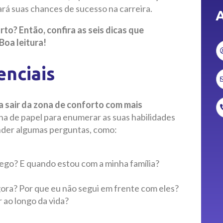
rá suas chances de sucesso na carreira.
A
to? Então, confira as seis dicas que
Boa leitura!
enciais
a sair da zona de conforto com mais
lha de papel para enumerar as suas habilidades
nder algumas perguntas, como:
go? E quando estou com a minha família?
gora? Por que eu não segui em frente com eles?
 ao longo da vida?