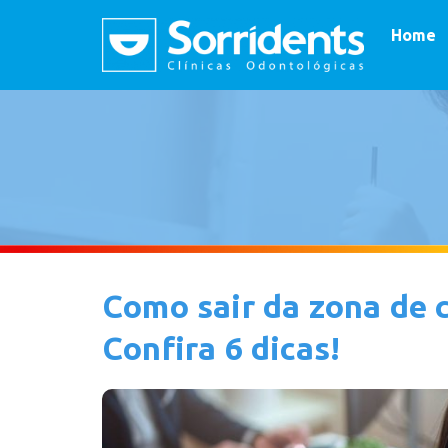
Home
Como sair da zona de 
Confira 6 dicas!