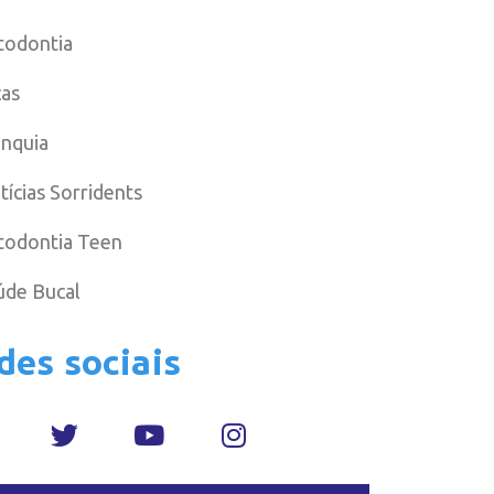
todontia
cas
anquia
tícias Sorridents
todontia Teen
úde Bucal
des sociais