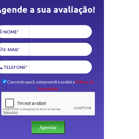
gende a sua avaliação!
NOME*
E-MAIL*
TELEFONE*
Concordo que li, compreendi e aceitei a
Política de
Privacidade.
Agendar