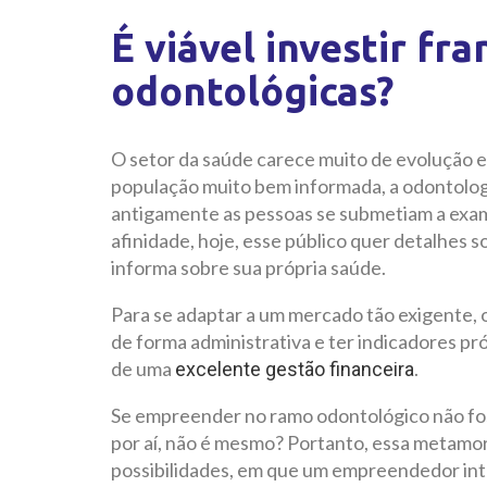
É viável investir
fra
odontológicas?
O setor da saúde carece muito de evolução e
população muito bem informada, a odontologi
antigamente as pessoas se submetiam a exam
afinidade, hoje, esse público quer detalhes s
informa sobre sua própria saúde.
Para se adaptar a um mercado tão exigente,
de forma administrativa e ter indicadores pró
de uma
.
excelente gestão financeira
Se empreender no ramo odontológico não foss
por aí, não é mesmo? Portanto, essa metam
possibilidades, em que um empreendedor inte