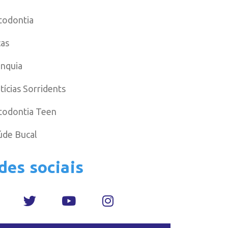
todontia
cas
anquia
tícias Sorridents
todontia Teen
úde Bucal
des sociais