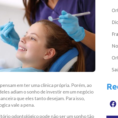
Or
Di
Fr
No
Or
Sa
Re
 pensam em ter uma clínica própria. Porém, ao
 deles adiam o sonho de investir em um negócio
nanceira que eles tanto desejam. Para isso,
ogica vale a pena.
ltório odontológico
pode não ser um sonho tão