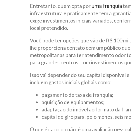
Entretanto, quem opta por
tem
uma franquia
infraestrutura e praticamente tem a garantia
exige investimentos iniciais variados, confo
local pretendido.
Você pode ter opções que vão de R$ 100 mil,
lhe proporciona contato com um público que 
metropolitanas para ter atendimento odonto
para grandes centros, com investimentos qu
Isso vai depender do seu capital disponível e
incluem gastos iniciais globais como:
pagamento de taxa de franquia;
aquisição de equipamentos;
adaptação do imóvel ao formato da fran
capital de giro para, pelo menos, seis mes
O que é caro, ou não, é uma avaliação pesso