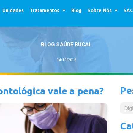
Unidades
Tratamentos
Blog
Sobre Nós
SAC
BLOG SAÚDE BUCAL
04/10/2018
Pe
ontológica vale a pena?
Ca