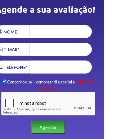
gende a sua avaliação!
NOME*
E-MAIL*
TELEFONE*
Concordo que li, compreendi e aceitei a
Política de
Privacidade.
Agendar