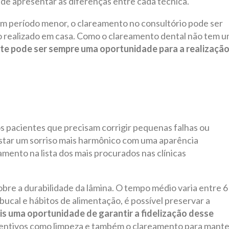
 de apresentar as diferenças entre cada técnica.
um período menor, o clareamento no consultório pode ser
o realizado em casa. Como o clareamento dental não tem 
nte pode ser sempre uma oportunidade para a realizaçã
os pacientes que precisam corrigir pequenas falhas ou
star um sorriso mais harmônico com uma aparência
mento na lista dos mais procurados nas clínicas
re a durabilidade da lâmina. O tempo médio varia entre 6
ucal e hábitos de alimentação, é possível preservar a
is uma oportunidade de garantir a fidelização desse
entivos como limpeza e também o clareamento para mante