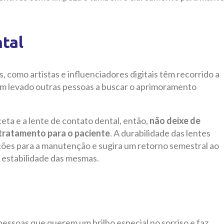
tal
como artistas e influenciadores digitais têm recorrido a
em levado outras pessoas a buscar o aprimoramento
eta e a lente de contato dental, então,
não deixe de
 tratamento para o paciente
. A durabilidade das lentes
ções para a manutenção e sugira um retorno semestral ao
e estabilidade das mesmas.
pessoas que querem um brilho especial no sorriso e faz