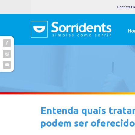
Dentista P
Ho
Entenda quais trata
podem ser oferecido