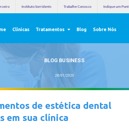
arceiro
Instituto Sorridents
Trabalhe Conosco
Indique um Pon
me
Clínicas
Tratamentos
Blog
Sobre Nós
BLOG BUSINESS
28/01/2020
mentos de estética dental
s em sua clínica