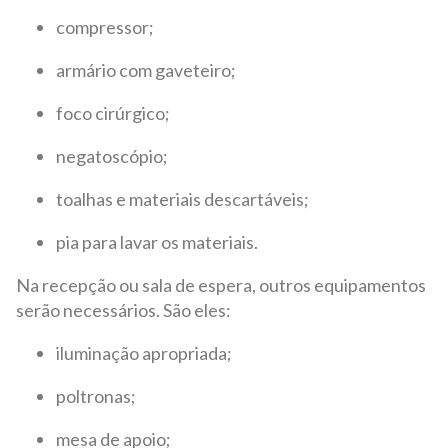
compressor;
armário com gaveteiro;
foco cirúrgico;
negatoscópio;
toalhas e materiais descartáveis;
pia para lavar os materiais.
Na recepção ou sala de espera, outros equipamentos
serão necessários. São eles:
iluminação apropriada;
poltronas;
mesa de apoio;