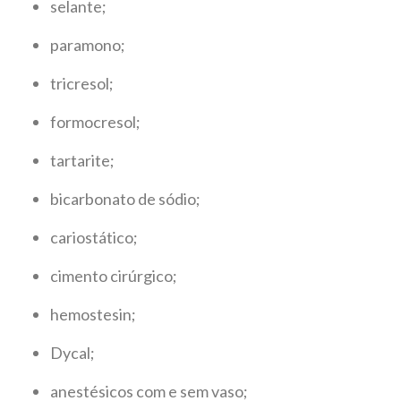
selante;
paramono;
tricresol;
formocresol;
tartarite;
bicarbonato de sódio;
cariostático;
cimento cirúrgico;
hemostesin;
Dycal;
anestésicos com e sem vaso;