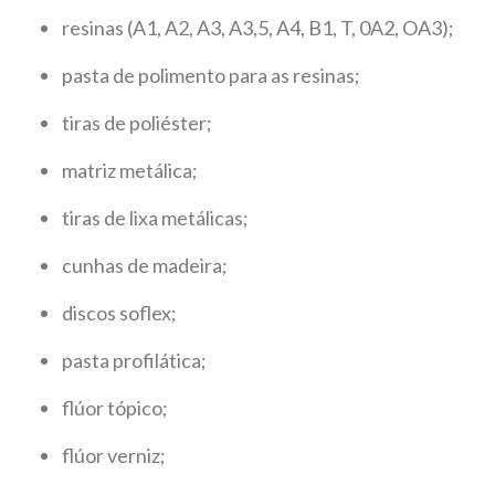
resinas (A1, A2, A3, A3,5, A4, B1, T, 0A2, OA3);
pasta de polimento para as resinas;
tiras de poliéster;
matriz metálica;
tiras de lixa metálicas;
cunhas de madeira;
discos soflex;
pasta profilática;
flúor tópico;
flúor verniz;