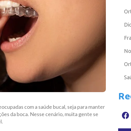
Or
Di
Fr
No
Or
Sa
Re
reocupadas com a saúde bucal, seja para manter
nções da boca. Nesse cenário, muita gente se
l.