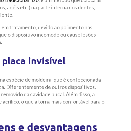
, é um método que coloca as
 tradicional fixo
s, anéis etc.) na parte interna dos dentes,
iente.
a em tratamento, devido ao polimento nas
que o dispositivo incomode ou cause lesões
.
placa invisível
uma espécie de moldeira, que é confeccionada
oca. Diferentemente de outros dispositivos,
removido da cavidade bucal. Além disso, a
acrílico, o que a torna mais confortável para o
gens e desvantagens