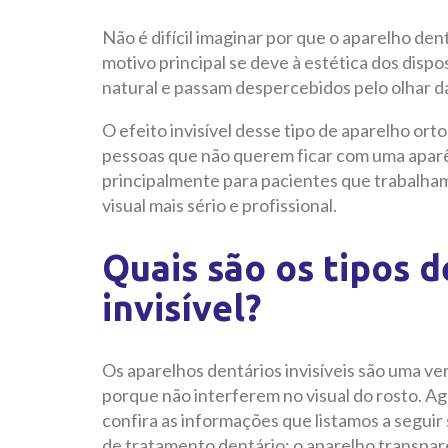
Não é difícil imaginar por que o aparelho den
motivo principal se deve à estética dos disp
natural e passam despercebidos pelo olhar d
O efeito invisível desse tipo de aparelho orto
pessoas que não querem ficar com uma aparên
principalmente para pacientes que trabalha
visual mais sério e profissional.
Quais são os tipos 
invisível?
Os aparelhos dentários invisíveis são uma ve
porque não interferem no visual do rosto. A
confira as informações que listamos a seguir
de tratamento dentário: o aparelho transpare