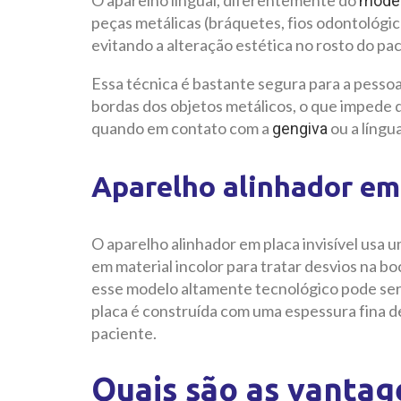
O aparelho lingual, diferentemente do
modelo
peças metálicas (bráquetes, fios odontológico
evitando a alteração estética no rosto do pac
Essa técnica é bastante segura para a pesso
bordas dos objetos metálicos, o que impede 
quando em contato com a
ou a língua
gengiva
Aparelho alinhador em 
O aparelho alinhador em placa invisível usa 
em material incolor para tratar desvios na b
esse modelo altamente tecnológico pode ser 
placa é construída com uma espessura fina de 
paciente.
Quais são as vanta