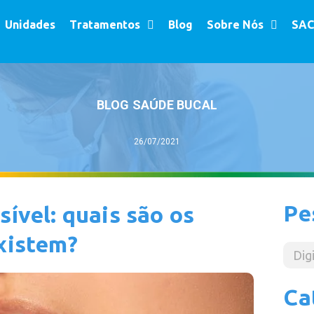
Unidades
Tratamentos
Blog
Sobre Nós
SAC
BLOG SAÚDE BUCAL
26/07/2021
Pe
sível: quais são os
existem?
Ca