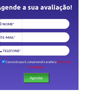
gende a sua avaliação!
NOME*
E-MAIL*
TELEFONE*
Concordo que li, compreendi e aceitei a
Política de
Privacidade.
Agendar