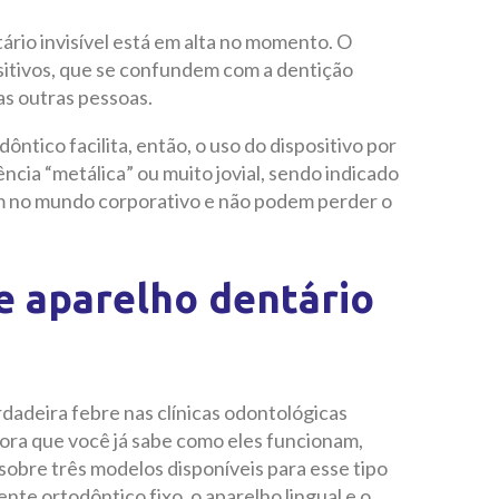
tário invisível está em alta no momento. O
ositivos, que se confundem com a dentição
as outras pessoas.
dôntico facilita, então, o uso do dispositivo por
cia “metálica” ou muito jovial, sendo indicado
m no mundo corporativo e não podem perder o
de aparelho dentário
rdadeira febre nas clínicas odontológicas
gora que você já sabe como eles funcionam,
 sobre três modelos disponíveis para esse tipo
nte ortodôntico fixo, o aparelho lingual e o