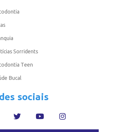
todontia
cas
anquia
tícias Sorridents
todontia Teen
úde Bucal
des sociais