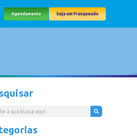
Agendamento
Seja um Franqueado
squisar
tegorias