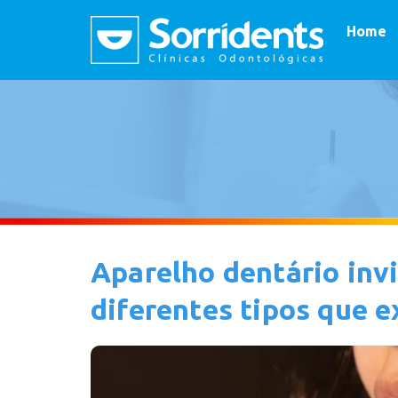
Home
Aparelho dentário invi
diferentes tipos que 