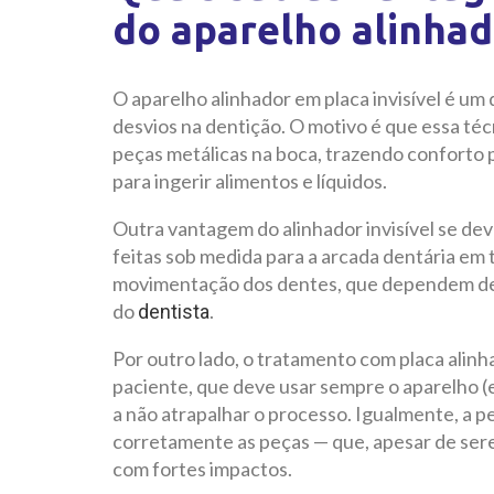
do aparelho alinhado
O aparelho alinhador em placa invisível é u
desvios na dentição. O motivo é que essa téc
peças metálicas na boca, trazendo conforto 
para ingerir alimentos e líquidos.
Outra vantagem do alinhador invisível se de
feitas sob medida para a arcada dentária em 
movimentação dos dentes, que dependem de u
do
.
dentista
Por outro lado, o tratamento com placa ali
paciente, que deve usar sempre o aparelho (e
a não atrapalhar o processo. Igualmente, a 
corretamente as peças — que, apesar de ser
com fortes impactos.