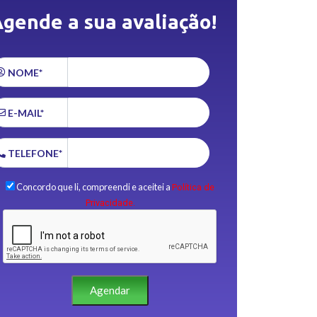
gende a sua avaliação!
NOME*
E-MAIL*
TELEFONE*
Concordo que li, compreendi e aceitei a
Política de
Privacidade.
Agendar