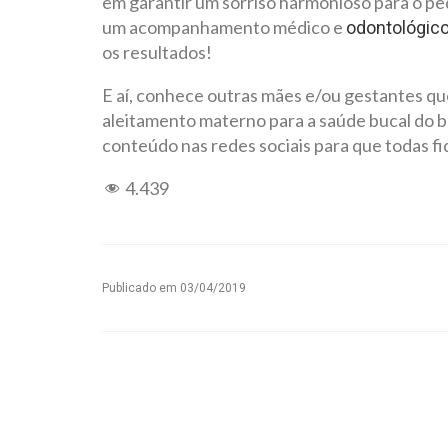
em garantir um sorriso harmonioso para o pe
um acompanhamento médico e
odontológic
os resultados!
E aí, conhece outras mães e/ou gestantes qu
aleitamento materno para a saúde bucal do 
conteúdo nas redes sociais para que todas f
4.439
Publicado em
03/04/2019