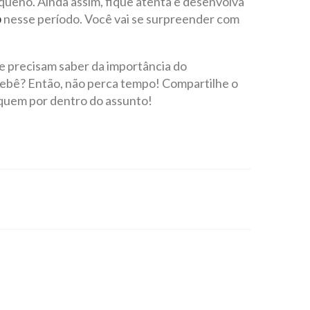
queno. Ainda assim, fique atenta e desenvolva
nesse período. Você vai se surpreender com
o
e precisam saber da importância do
bebê? Então, não perca tempo! Compartilhe o
iquem por dentro do assunto!