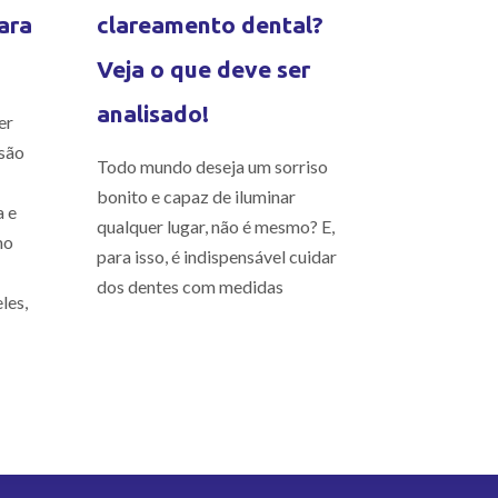
ara
clareamento dental?
Veja o que deve ser
analisado!
er
são
Todo mundo deseja um sorriso
bonito e capaz de iluminar
a e
qualquer lugar, não é mesmo? E,
mo
para isso, é indispensável cuidar
dos dentes com medidas
les,