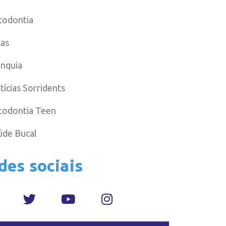
todontia
cas
anquia
tícias Sorridents
todontia Teen
úde Bucal
des sociais