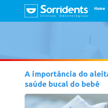
Home
A importância do alei
saúde bucal do bebê