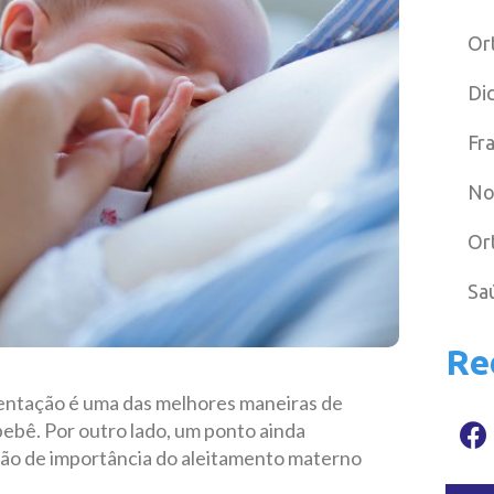
Or
Di
Fr
No
Or
Sa
Re
entação é uma das melhores maneiras de
bebê. Por outro lado, um ponto ainda
ção de importância do aleitamento materno