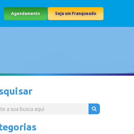
Agendamento
Seja um Franqueado
squisar
tegorias