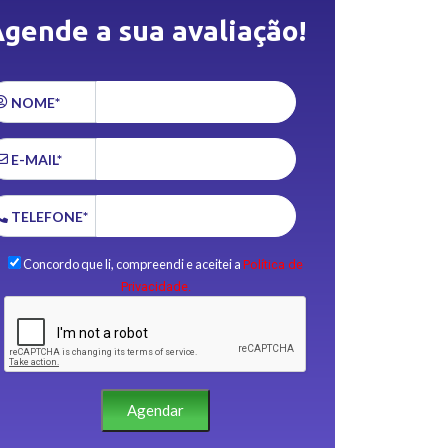
gende a sua avaliação!
NOME*
E-MAIL*
TELEFONE*
Concordo que li, compreendi e aceitei a
Política de
Privacidade.
Agendar