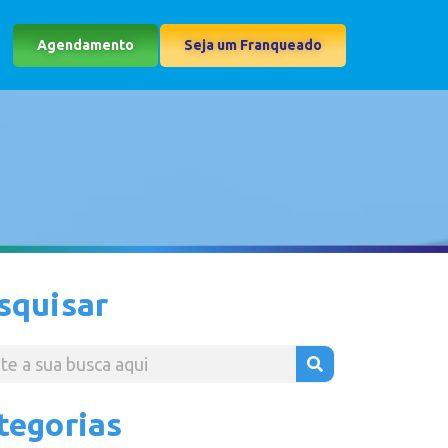
Agendamento
Seja um Franqueado
squisar
tegorias