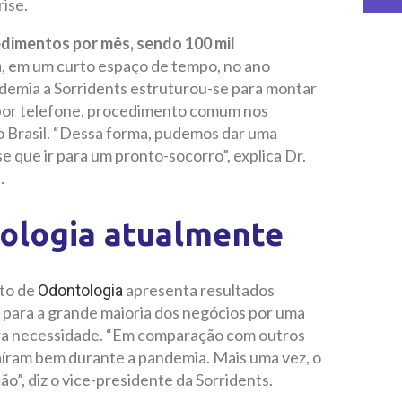
rise.
edimentos por mês, sendo 100 mil
a
, em um curto espaço de tempo, no ano
demia a Sorridents estruturou-se para montar
 por telefone, procedimento comum nos
o Brasil. “Dessa forma, pudemos dar uma
se que ir para um pronto-socorro”, explica Dr.
.
ologia atualmente
nto de
apresenta resultados
Odontologia
 para a grande maioria dos negócios por uma
ira necessidade. “Em comparação com outros
aíram bem durante a pandemia. Mais uma vez, o
o”, diz o vice-presidente da Sorridents.