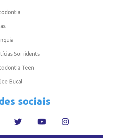
todontia
cas
anquia
tícias Sorridents
todontia Teen
úde Bucal
des sociais