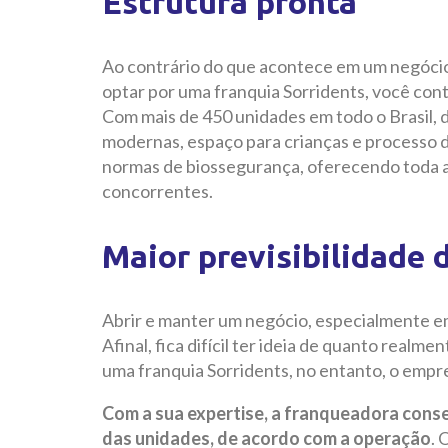
Estrutura pronta
Ao contrário do que acontece em um negócio p
optar por uma franquia Sorridents, você co
Com mais de 450 unidades em todo o Brasil, di
modernas, espaço para crianças e processo d
normas de biossegurança, oferecendo toda a
concorrentes.
Maior previsibilidade 
Abrir e manter um negócio, especialmente e
Afinal, fica difícil ter ideia de quanto real
uma franquia Sorridents, no entanto, o empr
Com a sua expertise, a franqueadora cons
das unidades, de acordo com a operação
. 