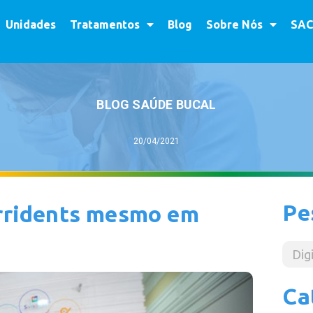
Unidades
Tratamentos
Blog
Sobre Nós
SAC
BLOG SAÚDE BUCAL
20/04/2021
Pe
orridents mesmo em
Ca