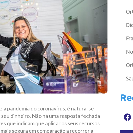
Or
Di
Fr
No
Or
Sa
Re
la pandemia do coronavírus, é natural se
o seu dinheiro. Não há uma resposta fechada
es que indicam que aplicar os seus recursos
o mais segura em comparação a recorrer a