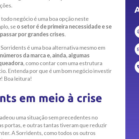
ções.
A
 todo negócio é uma boa opção neste
plo, se
o setor é de primeira necessidade e se
 passar por grandes crises
.
a Sorridents é uma boa alternativa mesmo em
números da marca e, ainda, algumas
nqueadora
, como contar com uma estrutura
cio. Entenda por que é um bom negócio investir
! Boa leitura!
e
nts em meio à crise
ncadeou uma situação sem precedentes no
 portas, e outras tantas tiveram que reduzir
ter. A Sorridents, como todos os outros