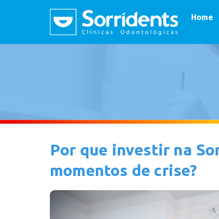
Home
Por que investir na S
momentos de crise?