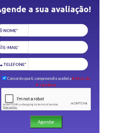
gende a sua avaliação!
NOME*
E-MAIL*
TELEFONE*
Concordo que li, compreendi e aceitei a
Política de
Privacidade.
Agendar