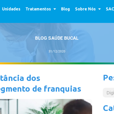
Unidades
Tratamentos
Blog
Sobre Nós
SAC
BLOG SAÚDE BUCAL
31/12/2020
Pe
tância dos
egmento de franquias
Ca