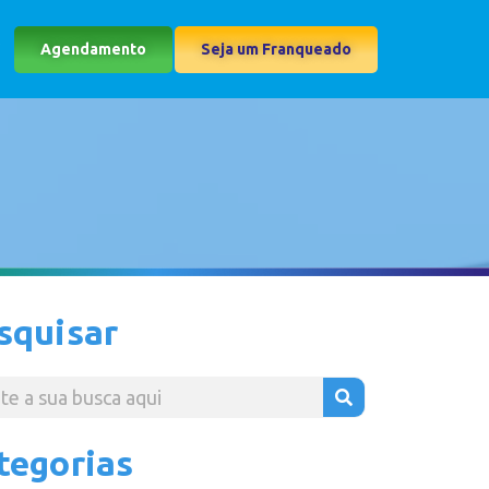
Agendamento
Seja um Franqueado
squisar
tegorias