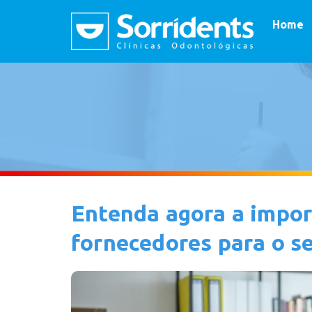
Home
Entenda agora a impor
fornecedores para o s