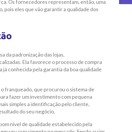
arca. Os fornecedores representam, então, uma
 pois eles que vão garantir a qualidade dos
ção
a da padronização das lojas,
alizadas. Ela favorece o processo de compra
 já conhecida pela garantia da boa qualidade
 o franqueado, que procurou o sistema de
para fazer um investimento com pequena
is simples a identificação pelo cliente,
esultado do seu negócio.
 bom nível de qualidade estabelecido pela
e em seu crescimento no mercado. Sendo assim,