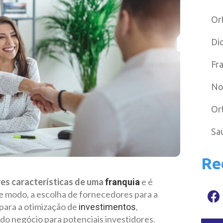
Or
Di
Fr
No
Or
Sa
Re
es características de uma
e é
franquia
 modo, a escolha de fornecedores para a
 para a otimização de
,
investimentos
 do negócio para potenciais investidores.