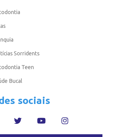
todontia
cas
anquia
tícias Sorridents
todontia Teen
úde Bucal
des sociais